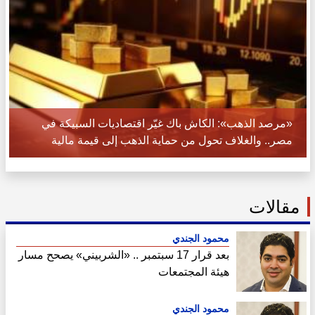
«مرصد الذهب»: الكاش باك غيّر اقتصاديات السبيكة في
مصر.. والغلاف تحول من حماية الذهب إلى قيمة مالية
مقالات
محمود الجندي
بعد قرار 17 سبتمبر .. «الشربيني» يصحح مسار
هيئة المجتمعات
محمود الجندي