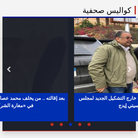
كواليس صحفية
بعد إقالته .. من يخلف محمد عصام رمضان مساعد وزير الإسكان
في «مغارة الشركات والبنوك» ؟
02:31 ص - الثلاثاء 11 يوليو 2023