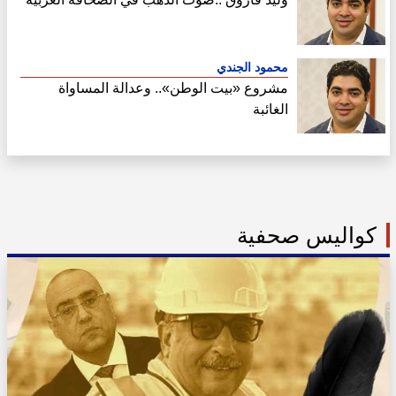
محمود الجندي
مشروع «بيت الوطن».. وعدالة المساواة
الغائبة
كواليس صحفية