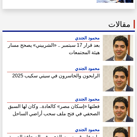
قومى جوهري
مقالات
محمود الجندي
بعد قرار 17 سبتمبر .. «الشربيني» يصحح مسار
هيئة المجتمعات
محمود الجندي
الرابحون والخاسرون في سيتي سكيب 2025
محمود الجندي
فعلتها «إسكان مصر» كالعادة.. وكان لها السبق
الصحفي في فتح ملف سحب أراضي الساحل
الشمالي
محمود الجندي
وليد فاروق ..صوت الذهب في الصحافة العربية