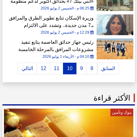
«ابني بيتك 7» بحدائق أكتوبر لدعم منظومة
الكهرباء
06:25 م - الخميس 2 يوليو 2026
وزيرة الإسكان تتابع تطوير الطرق والمرافق
بـ7 مدن جديدة.. وتشدد على الالتزام
بالجداول الزمنية ومعايير الجودة
12:29 م - الخميس 2 يوليو 2026
رئيس جهاز حدائق العاصمة يتابع تنفيذ
مشروعات المرافق بالمرحلة الخامسة
لوحدات «سكن لكل المصريين»
04:10 م - الأربعاء 1 يوليو 2026
السابق
8
9
10
11
12
التالي
الأكثر قراءة
بنوك وتأمين