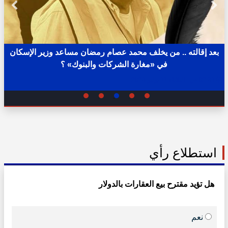
بعد إقالته .. من يخلف محمد عصام رمضان مساعد وزير الإسكان
في «مغارة الشركات والبنوك» ؟
02:31 ص - الثلاثاء 11 يوليو 2023
استطلاع رأي
هل تؤيد مقترح بيع العقارات بالدولار
نعم