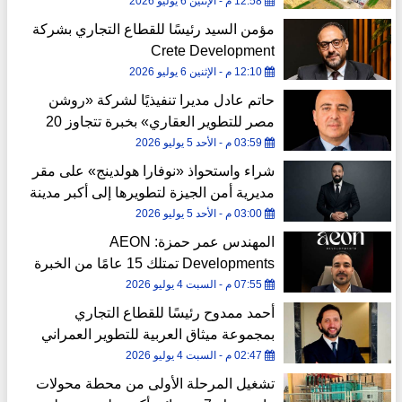
وبني سويف وسوهاج
12:58 م - الإثنين 6 يوليو 2026
مؤمن السيد رئيسًا للقطاع التجاري بشركة
Crete Development
12:10 م - الإثنين 6 يوليو 2026
حاتم عادل مديرا تنفيذيًا لشركة «روشن
مصر للتطوير العقاري» بخبرة تتجاوز 20
عامًا بالسوق المصري
03:59 م - الأحد 5 يوليو 2026
شراء واستحواذ «نوفارا هولدينج» على مقر
مديرية أمن الجيزة لتطويرها إلى أكبر مدينة
فندقية
03:00 م - الأحد 5 يوليو 2026
المهندس عمر حمزة: AEON
Developments تمتلك 15 عامًا من الخبرة
و41 مشروعًا عقاريًا.. ونطرح 21 مشروعًا
07:55 م - السبت 4 يوليو 2026
جاهزًا للاستلام الفوري
أحمد ممدوح رئيسًا للقطاع التجاري
بمجموعة ميثاق العربية للتطوير العمراني
02:47 م - السبت 4 يوليو 2026
تشغيل المرحلة الأولى من محطة محولات