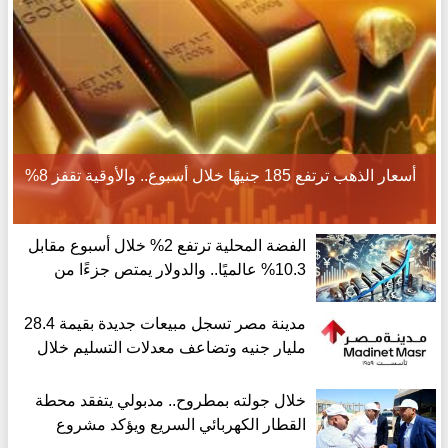
أسعار الذهب ترتفع 185 جنيهًا خلال أسبوع.. والأوقية تقفز 8%
الفضة المحلية ترتفع 2% خلال أسبوع مقابل
10.3% عالميًا.. والدولار يمتص جزءًا من
مكاسب الأوقية
مدينة مصر تسجل مبيعات جديدة بقيمة 28.4
مليار جنيه وتضاعف معدلات التسليم خلال
النصف الأول من 2026
خلال جولته بمطروح.. مدبولي يتفقد محطة
القطار الكهربائي السريع ويؤكد مشروع