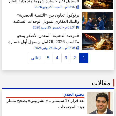
لتسجيل أكبر خسارة شهرية منذ بداية العام
03:02 م - السبت 27 يونيو 2026
برتوكول تعاون بين «التنمية الحضرية»
والبنك العقاري لتمويل الوحدات السكنية
لمتوسطي الدخل
01:34 م - الخميس 25 يونيو 2026
«مرصد الذهب»: المعدن الأصفر يمحو
مكاسب 2026 بالكامل ويسجل أول خسارة
سنوية
02:06 م - الأربعاء 24 يونيو 2026
1
2
3
4
5
التالي
مقالات
محمود الجندي
بعد قرار 17 سبتمبر .. «الشربيني» يصحح مسار
هيئة المجتمعات