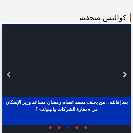
كواليس صحفية
بعد إقالته .. من يخلف محمد عصام رمضان مساعد وزير الإسكان
في «مغارة الشركات والبنوك» ؟
02:31 ص - الثلاثاء 11 يوليو 2023