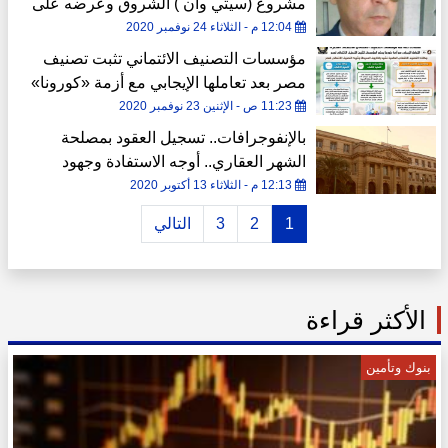
مشروع (سيتي وان ) الشروق وعرضه على
النيابة
12:04 م - الثلاثاء 24 نوفمبر 2020
مؤسسات التصنيف الائتماني تثبت تصنيف
مصر بعد تعاملها الإيجابي مع أزمة «كورونا»
(انفوجراف)
11:23 ص - الإثنين 23 نوفمبر 2020
بالإنفوجرافات.. تسجيل العقود بمصلحة
الشهر العقاري.. أوجه الاستفادة وجهود
تبسيط الإجراءات وميكنة الخدمات
12:13 م - الثلاثاء 13 أكتوبر 2020
1
2
3
التالي
الأكثر قراءة
بنوك وتأمين