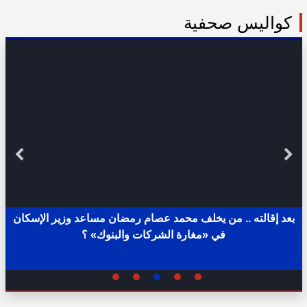
كواليس صحفية
بعد إقالته .. من يخلف محمد عصام رمضان مساعد وزير الإسكان
في «مغارة الشركات والبنوك» ؟
02:31 ص - الثلاثاء 11 يوليو 2023