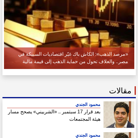
«مرصد الذهب»: الكاش باك غيّر اقتصاديات السبيكة في
مصر.. والغلاف تحول من حماية الذهب إلى قيمة مالية
مقالات
محمود الجندي
بعد قرار 17 سبتمبر .. «الشربيني» يصحح مسار
هيئة المجتمعات
محمود الجندي