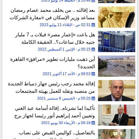
إيدج
10:46 م - الجمعة 14 يوليو 2023
بعد إقالته .. من يخلف محمد عصام رمضان
مساعد وزير الإسكان في «مغارة الشركات
والبنوك» ؟
02:31 ص - الثلاثاء 11 يوليو 2023
هل باعت «إعمار مصر» فيلات بـ 7 مليار
جنيه خلال ساعات؟.. الحقيقة الكاملة
05:15 م - الإثنين 1 أغسطس 2022
أين ذهبت مليارات تطوير «مرافق» القاهرة
الجديدة؟
09:53 م - الأحد 17 أكتوبر 2021
إقالة محمد رجب رئيس جهاز دمياط الجديدة
من منصبه ونقله للعمل بهيئة المجتمعات
العمرانية
05:20 م - الخميس 9 سبتمبر 2021
تأكيدا لما نشرناه.. إقالة أسامة عبد الغني
وتعيين أحمد إبراهيم أنور رئيسا لجهاز برج
العرب
06:18 م - الأربعاء 30 يونيو 2021
بالتفاصيل.. كواليس القبض على نصاب