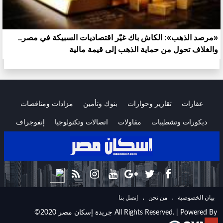
«مرصد الذهب»: الكاش باك غيّر اقتصاديات السبيكة في مصر..
والغلاف تحول من حماية الذهب إلى قيمة مالية
عقارات
تقارير وحوارات
بنوك وتأمين
مزادات ومناقصات
ديكورات وتشطيبات
مقاولات
اتصالات وتكنولوجيا
إنفوجراف
.
.
ﺑﻴﺎﻥ اﻟﺨﺼﻮﺻﻴﺔ
ﻣﻦ ﻧﺤﻦ
ﺇﺗﺼﻞ ﺑﻨﺎ
©2020 جريدة إسكان مصر All Rights Reserved. | Powered By