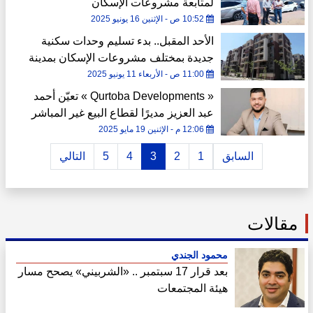
لمتابعة مشروعات الإسكان
10:52 ص - الإثنين 16 يونيو 2025
الأحد المقبل.. بدء تسليم وحدات سكنية
جديدة بمختلف مشروعات الإسكان بمدينة
دمياط الجديدة
11:00 ص - الأربعاء 11 يونيو 2025
« Qurtoba Developments » تعيّن أحمد
عبد العزيز مديرًا لقطاع البيع غير المباشر
12:06 م - الإثنين 19 مايو 2025
السابق
1
2
3
4
5
التالي
مقالات
محمود الجندي
بعد قرار 17 سبتمبر .. «الشربيني» يصحح مسار
هيئة المجتمعات