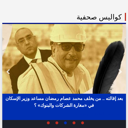
كواليس صحفية
بعد إقالته .. من يخلف محمد عصام رمضان مساعد وزير الإسكان
في «مغارة الشركات والبنوك» ؟
02:31 ص - الثلاثاء 11 يوليو 2023