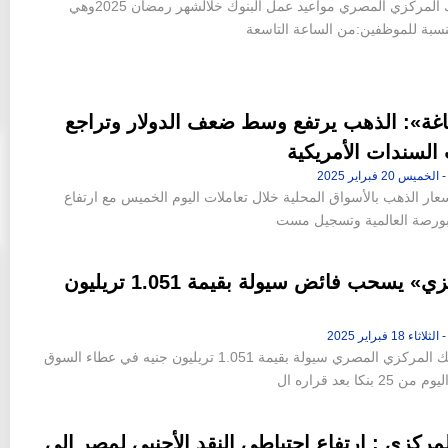
أعلن البنك المركزي المصري مواعيد عمل البنوك خلالشهر رمضان 2025وهي
ن 42 فدانا من أرض جاردن
«عاصم الجزار» و«محمد عصام» خارج
لنسبة للموظفين:من الساعة التاسعة
إقامة «ملاذ
التشكيل الجديد لمجلس إدارة شركة سيتي إيدج
10:46 م - الجمعة 14 يوليو 2023
غة»: الذهب يرتفع وسط ضعف الدولار وتراجع
السندات الأمريكية
عار الذهب بالأسواق المحلية خلال تعاملات اليوم الخميس مع ارتفاع
البورصة العالمية وتسجيل مست
«المركزي» يسحب فائض سيولة بقيمة 1.051 تريليون
سحب البنك المركزي المصري سيولة بقيمة 1.051 تريليون جنيه في عطاء السوق
 بنكا بعد قراره ال
لمركزي : ارتفاع احتياطي النقد الأجنبي لمصر إلى