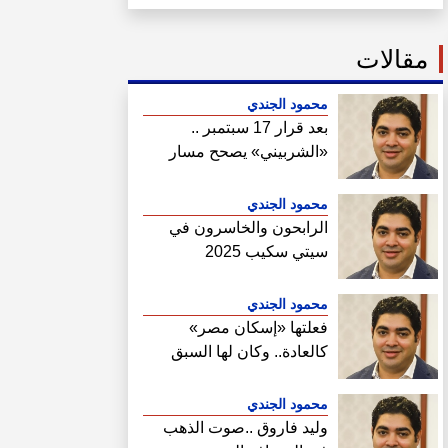
مقالات
محمود الجندي
بعد قرار 17 سبتمبر ..
«الشربيني» يصحح مسار
هيئة المجتمعات
محمود الجندي
الرابحون والخاسرون في
سيتي سكيب 2025
محمود الجندي
فعلتها «إسكان مصر»
كالعادة.. وكان لها السبق
الصحفي في فتح ملف سحب
أراضي الساحل الشمالي
محمود الجندي
وليد فاروق ..صوت الذهب