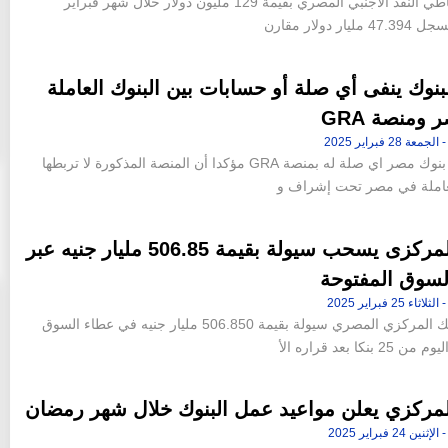
ارتفع احتياطي النقد الأجنبي المصري بقيمة 129 مليون دولار خلال شهر فبراير
ار دولار مقارن
لبنوك ينفى أي صلة أو حسابات بين البنوك العاملة
ومنصة GRA
نفى اتحاد بنوك مصر اي صلة له بمنصة GRA مؤكدا أن المنصة المذكورة لا تربطها
لعاملة في مصر تحت إشراف و
البنك المركزى يسحب سيولة بقيمة 506.85 مليار جنيه عبر
لسوق المفتوحة
سحب البنك المركزي المصري سيولة بقيمة 506.850 مليار جنيه في عطاء السوق
 بنكا بعد قراره الأ
المركزي يعلن مواعيد عمل البنوك خلال شهر رمضان