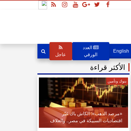
العدد
English
الورقي
عاجل
الأكثر قراءة
بنوك وتأمين
«مرصد الذهب»: الكاش باك غيّر
اقتصاديات السبيكة في مصر.. والغلاف
تحول من حماية الذهب إلى قيمة مالية