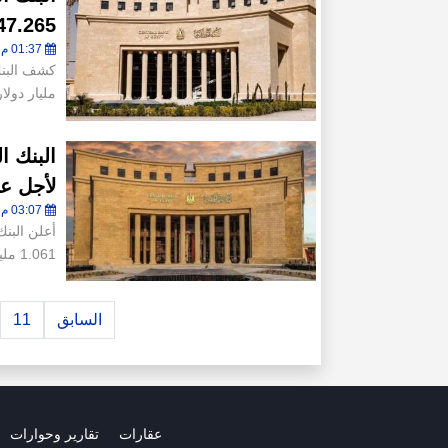
47.265 مليار دولار بنهاية يناير 5
01:37 م - الخميس 6 فبراير 2025
مليار دولار بنهاي
لأجل ع
03:07 م - الثلاثاء 4 فبراير 2025
أعلن البنك
1.061 مليار دولار بمتوسط عائد
السابق
11
عقارات
تقارير وحوارات