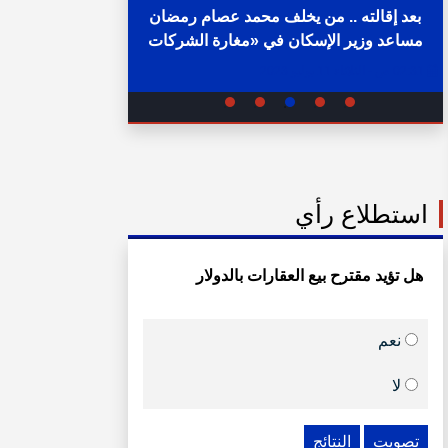
بعد إقالته .. من يخلف محمد عصام رمضان
مساعد وزير الإسكان في «مغارة الشركات
خلال ساع
والبنوك» ؟
02:31 ص - الثلاثاء 11 يوليو 2023
05:15 م - الإثنين 1 أغسطس 2022
استطلاع رأي
هل تؤيد مقترح بيع العقارات بالدولار
نعم
لا
تصويت
النتائج