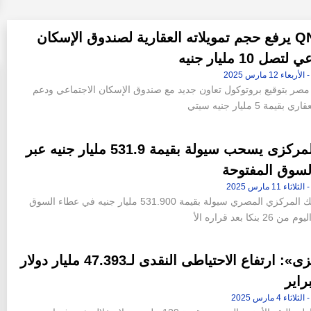
بنك QNB يرفع حجم تمويلاته العقارية لصندوق الإسكان
صل 10 مليار جنيه
ام QNB مصر بتوقيع بروتوكول تعاون جديد مع صندوق الإسكان الاجتماعي ودعم
قيمة 5 مليار جنيه سيتي
البنك المركزى يسحب سيولة بقيمة 531.9 مليار جنيه عبر
لسوق المفتوحة
سحب البنك المركزي المصري سيولة بقيمة 531.900 مليار جنيه في عطاء السوق
 بنكا بعد قراره الأ
«المركزى»: ارتفاع الاحتياطى النقدى لـ47.393 مليار دولار
راير