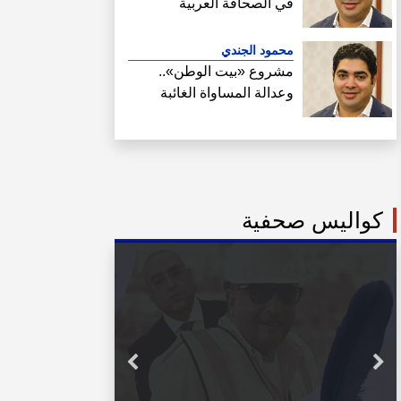
في الصحافة العربية
محمود الجندي
مشروع «بيت الوطن»..
وعدالة المساواة الغائبة
كواليس صحفية