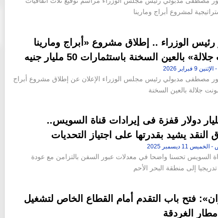
ور مصطفى مدبولي رئيس مجلس الوزراء مراسم توقيع ثلاث اتفاقيات
راتيجية لمشروع أبراج ومارينا
ئيس الوزراء .. إطلاق مشروع «أبراج ومارينا
الة» بالعين السخنة باستثمارات 50 مليار جنيه
ور مصطفى مدبولي رئيس مجلس الوزراء الإعلان عن إطلاق مشروع أبراج
مونت جلالة بالعين السخنة
1 مليار دولار قفزة فى إيرادات قناة السويس..
النقد يشيد بقدرتها على اجتياز التحديات
 السويس تحسنا واضحا في معدلات عبور السفن بالتزامن مع عودة
تدريجيا إلى منطقة البحر الأحم
ن»: فتح باب التقدم أمام القطاع الخاص لتشغيل
مطار الغردقة