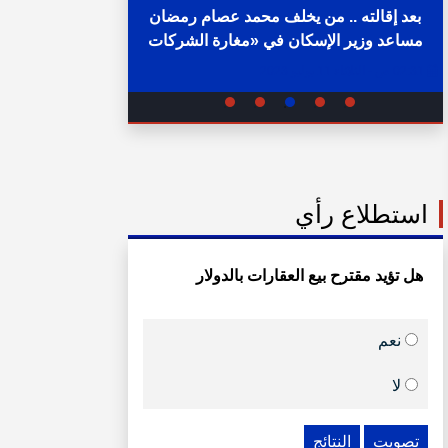
بعد إقالته .. من يخلف محمد عصام رمضان
مساعد وزير الإسكان في «مغارة الشركات
خلال ساع
والبنوك» ؟
02:31 ص - الثلاثاء 11 يوليو 2023
05:15 م - الإثنين 1 أغسطس 2022
استطلاع رأي
هل تؤيد مقترح بيع العقارات بالدولار
نعم
لا
تصويت
النتائج