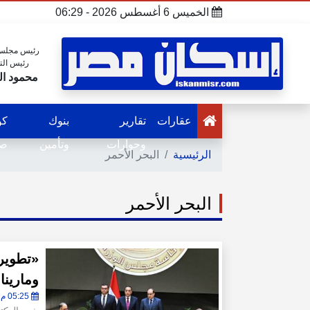
الخميس 6 أغسطس 2026 - 06:29
رئيس مجلس 
رئيس الت
محمود ال
عقارات
تقارير
بنوك
كو
وحوارات
وتأمين
صح
الرئيسية
البحر الأحمر
البحر الأحمر
«تطوير
ومارينا
05:25 م - الإثنين 9 فبراير 2026