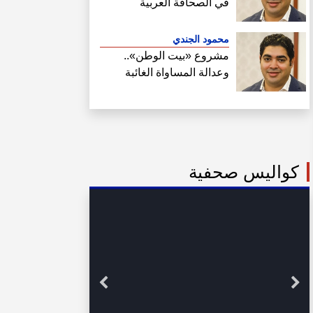
في الصحافة العربية
محمود الجندي
مشروع «بيت الوطن»..
وعدالة المساواة الغائبة
كواليس صحفية