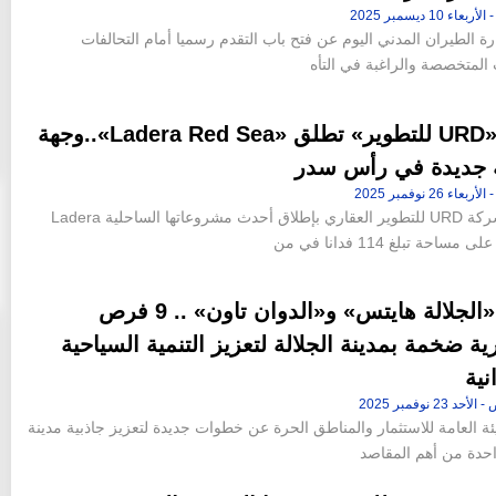
ة الطيران المدني اليوم عن فتح باب التقدم رسميا أمام التحالفات
المتخصصة والراغبة في التأه
شركة «URD للتطوير» تطلق «Ladera Red Sea»..وجهة
 جديدة في رأس سدر
احتفلت شركة URD للتطوير العقاري بإطلاق أحدث مشروعاتها الساحلية Ladera
تشمل «الجلالة هايتس» و«الدوان تاون» .. 9 فرص
ية ضخمة بمدينة الجلالة لتعزيز التنمية السياحية
نية
ئة العامة للاستثمار والمناطق الحرة عن خطوات جديدة لتعزيز جاذبية مدينة
واحدة من أهم المقاصد