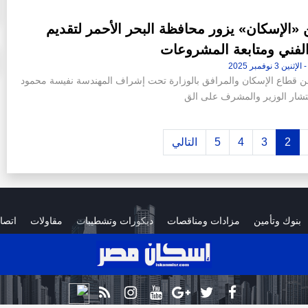
«الإسكان» يزور محافظة البحر الأحمر لتقديم
الفني ومتابعة المشروعات
ن قطاع الإسكان والمرافق بالوزارة تحت إشراف المهندسة نفيسة محمود
شار الوزير والمشرف على الق
2
3
4
5
التالي
بنوك وتأمين
مزادات ومناقصات
ديكورات وتشطيبات
مقاولات
اتصا