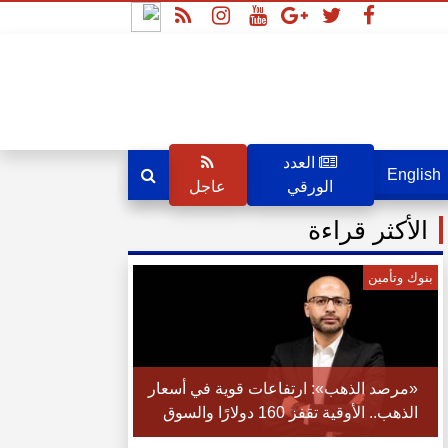
العدد
English
الورقي
عاجل
الأكثر قراءة
بنوك وتأمين
«مرصد الذهب»: ارتفاعات قوية في أسعار
الذهب.. الأوقية تقفز 160 دولارًا والسوق
المحلية تتداول بخصم 35 جنيهًا