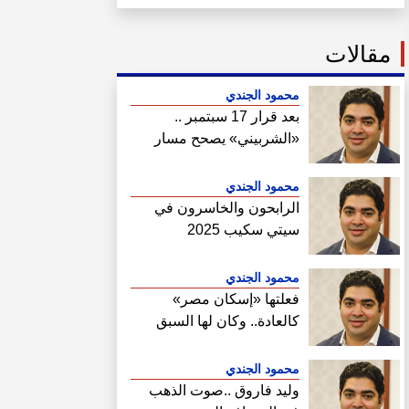
مقالات
محمود الجندي
بعد قرار 17 سبتمبر ..
«الشربيني» يصحح مسار
هيئة المجتمعات
محمود الجندي
الرابحون والخاسرون في
سيتي سكيب 2025
محمود الجندي
فعلتها «إسكان مصر»
كالعادة.. وكان لها السبق
الصحفي في فتح ملف سحب
أراضي الساحل الشمالي
محمود الجندي
وليد فاروق ..صوت الذهب