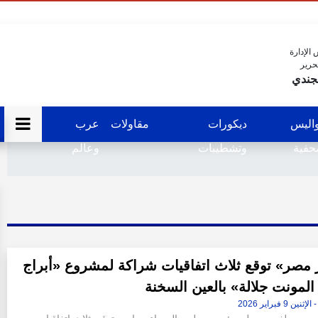
الإدارة
حرير
جندي
اليس
ديكورات
مقاولات
عرب
فية
وتشطيبات
وعالم
 مصر» توقع ثلاث اتفاقيات شراكة لمشروع «أبراج
 المونت جلالة» بالعين السخنة