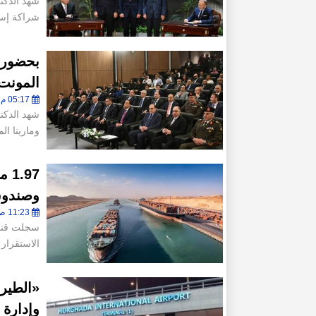
شهد الدكت
شراكة إست
بحضور ر
المونت جل
05:17 م - الإثنين 9 فبراير 2026
شهد الدكت
ومارينا ال
.97
وصندوق 
11:23 ص - الخميس 11 ديسمبر 2025
سجلت قناة
الاستقرار 
«الطيرا
وإدارة 