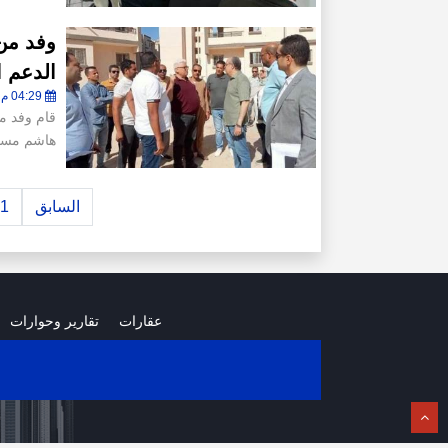
وفد من 
الدعم 
04:29 م - الإثنين 3 نوفمبر 2025
قام وفد م
هاشم مست
السابق
1
عقارات
تقارير وحوارات