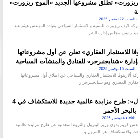
ريزورت» تطلق مشروعها الجديد «الموج ريزورت»
ن 42 فدانا من أرض جاردن
«عاصم الجزار» و«محمد عصام» خارج
ة
إقامة «ملاذ
التشكيل الجديد لمجلس إدارة شركة سيتي إيدج
10:46 م - الجمعة 14 يوليو 2023
ة لايف ريزورت للتنمية والاستثمار السياحي بقيادة المهندس هيثم عبد
سيد رئيس مجلس إدارة الشر
وڨا للاستثمار العقاري» تعلن عن أول مشروعاتها
دارة «شتايجنبرجر» للفنادق والمنشآت السياحية
ة ألارينوڨا للاستثمار العقاري والسياحي عن إطلاق أول مشروعاتها
عقاري المصري وهو شتايجنبرجر ر
«البترول»: طرح مزايدة عالمية جديدة للاستكشاف في 4
البحر الأحمر
ندس كريم بدوي وزير البترول والثروة المعدنية عن طرح مزايدة عالمية
حث والاستكشاف عن البترول و