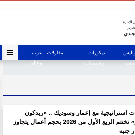
الإدارة
حرير
جندي
اليس
ديكورات
مقاولات
عرب
فية
وتشطيبات
وعالم
ت استراتيجية مع إعمار وسوديك .. «ريدكون
للتعمير» تختتم الربع الأول من 2026 بحجم أعمال يتجاوز