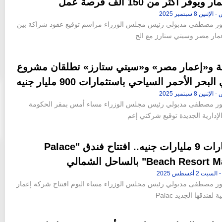
ويوفر أكثر من 150 ألف فرصة عمل
ور مصطفى مدبولي رئيس مجلس الوزراء مراسم توقيع عقود شراكة بين
ار مصر وسيتي ستارز مع الح
ة و«إعمار مصر» و«سيتي ستارز» تطلقان مشروع
حر الأحمر السياحي باستثمارات 900 مليار جنيه
تور مصطفى مدبولي رئيس مجلس الوزراء مساء أمس بمقر الحكومة
لإدارية الجديدة توقيع شركتي إعم
باستثمارات 9 مليارات جنيه.. افتتاح فندق "Palace
Beach Reso" بالساحل الشمالي
ور مصطفى مدبولي رئيس مجلس الوزراء مساء اليوم افتتاح شركة إعمار
لفندقها الجديد Palac