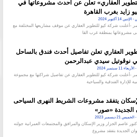
لتطوير العقاري» تعلن عن أحدث مشروعاتها في
ن 42 فدانا من أرض جاردن
«عاصم الجزار» و«محمد عصام» خارج
يو زايد بغرب القاهرة
إقامة «ملاذ
التشكيل الجديد لمجلس إدارة شركة سيتي إيدج
10:46 م - الجمعة 14 يوليو 2023
 -أعلنت شركة كيو للتطوير العقاري عن موقف مشاريعها المختلفة مع
لى مشروعاتها بمنطقة غرب القا
طوير العقاري تعلن تفاصيل أحدث فندق بالساحل
ي نوڤوتيل سيدي عبدالرحمن
 -أعلنت شركة كيو للتطوير العقاري عن تفاصيل شراكتها مع مجموعة
ية للإدارة الفندقية والسياحية
لإسكان يتفقد مشروعات الشريط النهرى السياحى
 الجديدة «صور»
كتور عاصم الجزار وزير الإسكان والمرافق والمجتمعات العمرانية جولته
وان الجديدة بتفقد مشروع