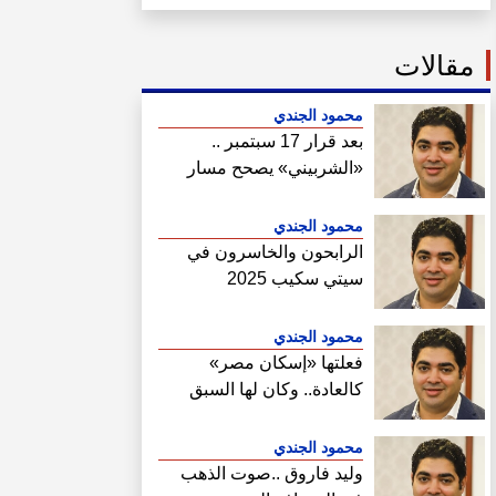
مقالات
محمود الجندي
بعد قرار 17 سبتمبر ..
«الشربيني» يصحح مسار
هيئة المجتمعات
محمود الجندي
الرابحون والخاسرون في
سيتي سكيب 2025
محمود الجندي
فعلتها «إسكان مصر»
كالعادة.. وكان لها السبق
الصحفي في فتح ملف سحب
أراضي الساحل الشمالي
محمود الجندي
وليد فاروق ..صوت الذهب