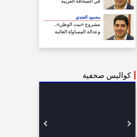
في الصحافة العربية
محمود الجندي
مشروع «بيت الوطن»..
وعدالة المساواة الغائبة
كواليس صحفية