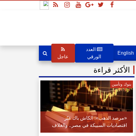
العدد
English
الورقي
عاجل
الأكثر قراءة
بنوك وتأمين
«مرصد الذهب»: الكاش باك غيّر
اقتصاديات السبيكة في مصر.. والغلاف
تحول من حماية الذهب إلى قيمة مالية