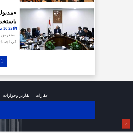
«مدبول
باستخدا
10:22 ص - الأربعاء 16 أغسطس 2023
استعرض ال
في اجتماع
1
عقارات
تقارير وحوارات