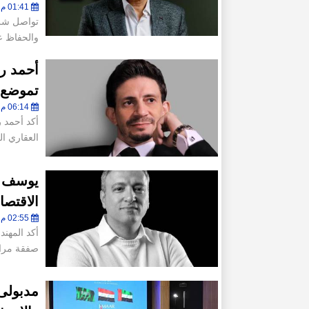
01:41 م - الإثنين 27 أبريل 2026
تواصل شرك
والحفاظ على 
أحمد ر
تموضع 
06:14 م - الجمعة 12 سبتمبر 2025
أكد أحمد 
العقاري ال
يوسف ر
الاقتصا
02:55 م - الإثنين 8 سبتمبر 2025
أكد المهن
صفقة مراس
مدبولى: