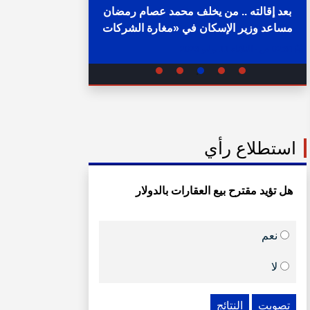
بعد إقالته .. من يخلف محمد عصام رمضان
مساعد وزير الإسكان في «مغارة الشركات
خلال ساع
والبنوك» ؟
02:31 ص - الثلاثاء 11 يوليو 2023
05:15 م - الإثنين 1 أغسطس 2022
استطلاع رأي
هل تؤيد مقترح بيع العقارات بالدولار
نعم
لا
تصويت
النتائج