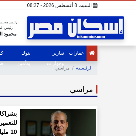
السبت 8 أغسطس 2026 - 08:27
رئيس مجلس 
رئيس الت
محمود ال
عقارات
تقارير
بنوك
كو
وحوارات
وتأمين
صح
الرئيسية
مراسي
مراسي
بشراكا
10 مليار جنيه