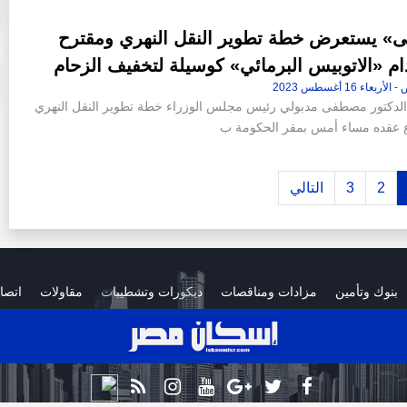
ى» يستعرض خطة تطوير النقل النهري ومقترح
م «الاتوبيس البرمائي» كوسيلة لتخفيف الزحام
دكتور مصطفى مدبولي رئيس مجلس الوزراء خطة تطوير النقل النهري
 عقده مساء أمس بمقر الحكومة ب
2
3
التالي
بنوك وتأمين
مزادات ومناقصات
ديكورات وتشطيبات
مقاولات
اتصا