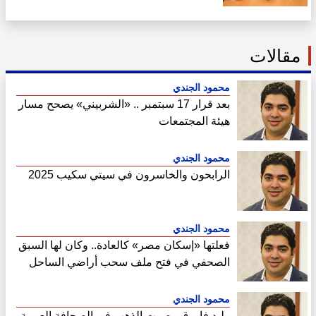
مليار جنيه في غرب القاهرة
مقالات
محمود الجندي
بعد قرار 17 سبتمبر .. «الشربيني» يصحح مسار
هيئة المجتمعات
محمود الجندي
الرابحون والخاسرون في سيتي سكيب 2025
محمود الجندي
فعلتها «إسكان مصر» كالعادة.. وكان لها السبق
الصحفي في فتح ملف سحب أراضي الساحل
الشمالي
محمود الجندي
وليد فاروق ..صوت الذهب في الصحافة العربية