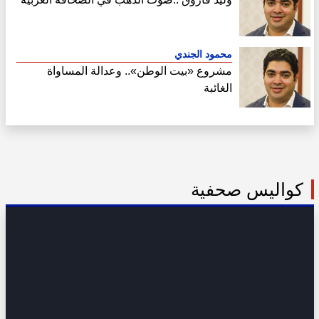
محمود الجندي
مشروع «بيت الوطن».. وعدالة المساواة
الغائبة
كواليس صحفية