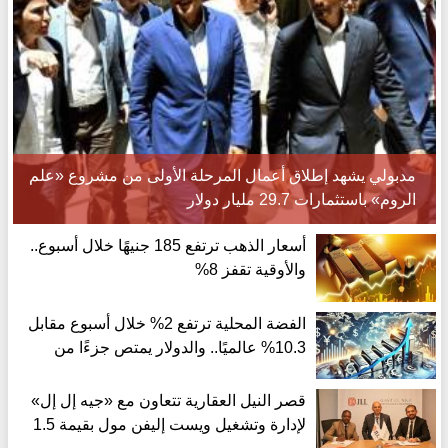
مدبولي يشهد إطلاق أعمال المرحلة الأولى من مشروع «علم
الروم» باستثمارات 29.7 مليار دولار
أسعار الذهب ترتفع 185 جنيهًا خلال أسبوع..
والأوقية تقفز 8%
الفضة المحلية ترتفع 2% خلال أسبوع مقابل
10.3% عالميًا.. والدولار يمتص جزءًا من
مكاسب الأوقية
قصر النيل العقارية تتعاون مع «جيه إل إل»
لإدارة وتشغيل ويست إليفن مول بقيمة 1.5