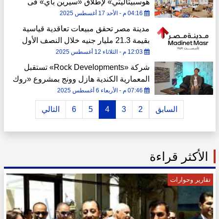
هوسبيتاليتي» لإطلاق «سيرين باي» فى
«هاسيندا حنيش» بالساحل الشمالي
04:16 م - الأحد 17 أغسطس 2025
مدينة مصر تحقق مبيعات تعاقدية قياسية
بقيمة 21.3 مليار جنيه خلال النصف الأول
2025
12:03 م - الثلاثاء 12 أغسطس 2025
شركة «Rock Developments» تستقبل
المعمارية الكندية هازل وونج بمشروع «روك
كابيتال 1» بالعاصمة الإدارية استعدادًا
07:46 م - الأربعاء 6 أغسطس 2025
لتسليمه
السابق
2
3
4
5
6
التالي
الأكثر قراءة
تقارير وحوارات