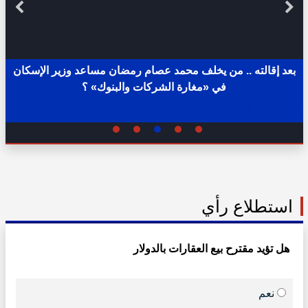
بعد إقالته .. من يخلف محمد عصام رمضان مساعد وزير الإسكان
في «مغارة الشركات والبنوك» ؟
02:31 ص - الثلاثاء 11 يوليو 2023
استطلاع رأي
هل تؤيد مقترح بيع العقارات بالدولار
نعم