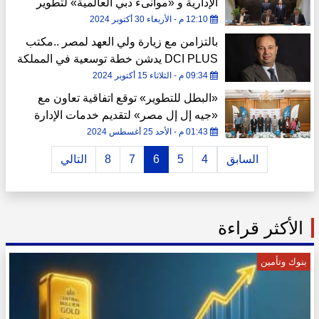
الإدارية و «موانىء دبي العالمية» لتطوير
منطقة حرة
12:10 م - الأربعاء 30 أكتوبر 2024
بالتزامن مع زيارة ولي العهد لمصر ..مكتب
DCI PLUS يدشن خطة توسعية في المملكة
العربية السعودية
09:34 م - الثلاثاء 15 أكتوبر 2024
«البطل للتطوير» توقع اتفاقية تعاون مع
«جيه إل إل مصر» لتقديم خدمات الإدارة
لـ"روك جولد مول"
01:43 م - الأحد 25 أغسطس 2024
السابق
4
5
6
7
8
التالي
الأكثر قراءة
بنوك وتأمين