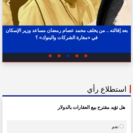
بعد إقالته .. من يخلف محمد عصام رمضان مساعد وزير الإسكان
في «مغارة الشركات والبنوك» ؟
02:31 ص - الثلاثاء 11 يوليو 2023
استطلاع رأي
هل تؤيد مقترح بيع العقارات بالدولار
نعم