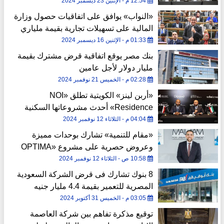
12:54 م - الإثنين 23 ديسمبر 2024
«النواب» يوافق على اتفاقيات حصول وزارة
المالية على تسهيلات تجارية بقيمة ملياري
دولار
01:33 م - الإثنين 16 ديسمبر 2024
بنك مصر يوقع اتفاقية قرض مشترك بقيمة
مليار دولار لأجل عامين
02:28 م - الخميس 21 نوفمبر 2024
«أربن لينز» الكويتية تطلق «NOI
Residence» أحدث مشروعاتها السكنية
بالقاهرة الجديدة
04:04 م - الثلاثاء 12 نوفمبر 2024
«مقام للتنمية» تشارك بوحدات مميزة
وعروض حصرية على مشروع «OPTIMA
BUSINESS COMPLEX» بمعرض «قرار
10:58 ص - الثلاثاء 12 نوفمبر 2024
للاستثمار» في الإمارات
8 بنوك تشارك فى قرض الشركة السعودية
المصرية للتعمير بقيمة 4.4 مليار جنيه
03:05 م - الخميس 31 أكتوبر 2024
توقيع مذكرة تفاهم بين شركة العاصمة