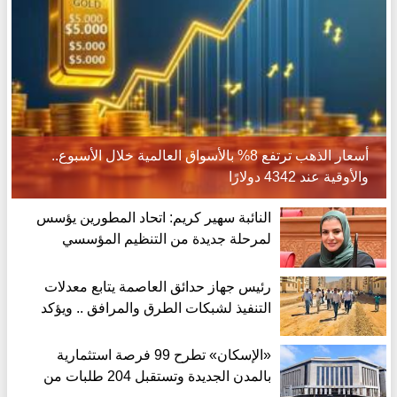
أسعار الذهب ترتفع 8% بالأسواق العالمية خلال الأسبوع..
والأوقية عند 4342 دولارًا
النائبة سهير كريم: اتحاد المطورين يؤسس
لمرحلة جديدة من التنظيم المؤسسي
للسوق العقارية
رئيس جهاز حدائق العاصمة يتابع معدلات
التنفيذ لشبكات الطرق والمرافق .. ويؤكد
الالتزام الكامل بالجداول الزمنية
«الإسكان» تطرح 99 فرصة استثمارية
بالمدن الجديدة وتستقبل 204 طلبات من