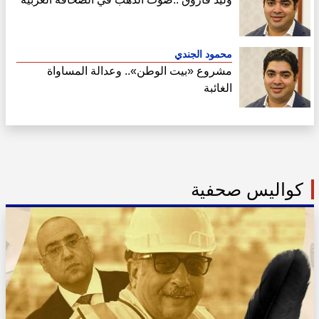
محمود الجندي
مشروع «بيت الوطن».. وعدالة المساواة
الغائبة
كواليس صحفية