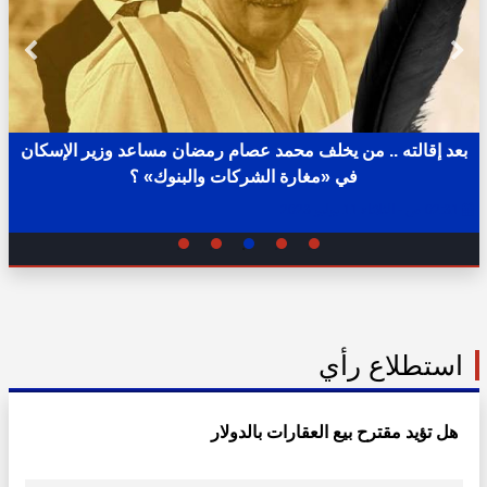
بعد إقالته .. من يخلف محمد عصام رمضان مساعد وزير الإسكان
في «مغارة الشركات والبنوك» ؟
02:31 ص - الثلاثاء 11 يوليو 2023
استطلاع رأي
هل تؤيد مقترح بيع العقارات بالدولار