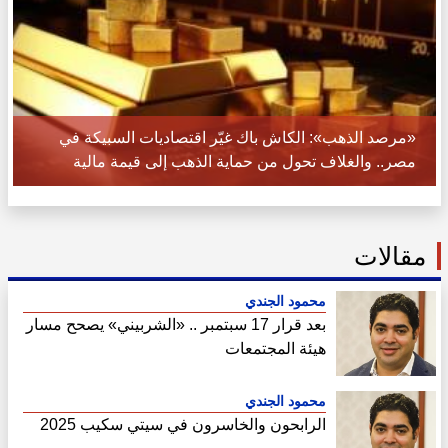
«مرصد الذهب»: الكاش باك غيّر اقتصاديات السبيكة في
مصر.. والغلاف تحول من حماية الذهب إلى قيمة مالية
مقالات
محمود الجندي
بعد قرار 17 سبتمبر .. «الشربيني» يصحح مسار
هيئة المجتمعات
محمود الجندي
الرابحون والخاسرون في سيتي سكيب 2025