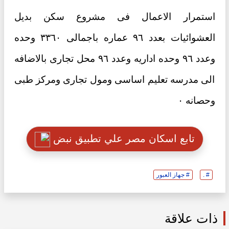
استمرار الاعمال فى مشروع سكن بديل
العشوائيات بعدد ٩٦ عماره باجمالى ٣٣٦٠ وحده
وعدد ٩٦ وحده اداريه وعدد ٩٦ محل تجارى بالاضافه
الى مدرسه تعليم اساسى ومول تجارى ومركز طبى
وحصانه ٠
تابع اسكان مصر علي تطبيق نبض
# .
# جهاز العبور
ذات علاقة