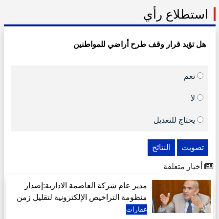
استطلاع رأي
هل تؤيد قرار وقف طرح أراضي للمواطنين
نعم
لا
يحتاج للتعديل
تصويت
النتائج
أخبار متعلقة
مدير عام شركة العاصمة الادارية:إصدار
منظومة التراخيص الإلكترونية لتقليل زمن
الإجراءات استجابة لرغبة أكثر من 400
عقارات