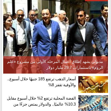
مدبولي يشهد إطلاق أعمال المرحلة الأولى من مشروع «علم
الروم» باستثمارات 29.7 مليار دولار
أسعار الذهب ترتفع 185 جنيهًا خلال أسبوع..
والأوقية تقفز 8%
الفضة المحلية ترتفع 2% خلال أسبوع مقابل
10.3% عالميًا.. والدولار يمتص جزءًا من
مكاسب الأوقية