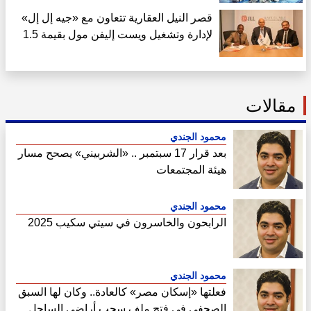
قصر النيل العقارية تتعاون مع «جيه إل إل»
لإدارة وتشغيل ويست إليفن مول بقيمة 1.5
مليار جنيه في غرب القاهرة
مقالات
محمود الجندي
بعد قرار 17 سبتمبر .. «الشربيني» يصحح مسار
هيئة المجتمعات
محمود الجندي
الرابحون والخاسرون في سيتي سكيب 2025
محمود الجندي
فعلتها «إسكان مصر» كالعادة.. وكان لها السبق
الصحفي في فتح ملف سحب أراضي الساحل