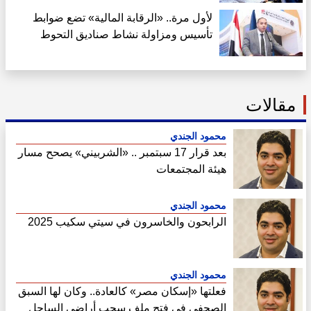
لأول مرة.. «الرقابة المالية» تضع ضوابط
تأسيس ومزاولة نشاط صناديق التحوط
مقالات
محمود الجندي
بعد قرار 17 سبتمبر .. «الشربيني» يصحح مسار
هيئة المجتمعات
محمود الجندي
الرابحون والخاسرون في سيتي سكيب 2025
محمود الجندي
فعلتها «إسكان مصر» كالعادة.. وكان لها السبق
الصحفي في فتح ملف سحب أراضي الساحل