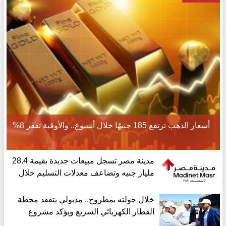
أسعار الذهب ترتفع 185 جنيهًا خلال أسبوع.. والأوقية تقفز 8%
مدينة مصر تسجل مبيعات جديدة بقيمة 28.4
مليار جنيه وتضاعف معدلات التسليم خلال
النصف الأول من 2026
خلال جولته بمطروح.. مدبولي يتفقد محطة
القطار الكهربائي السريع ويؤكد مشروع
قومى جوهري