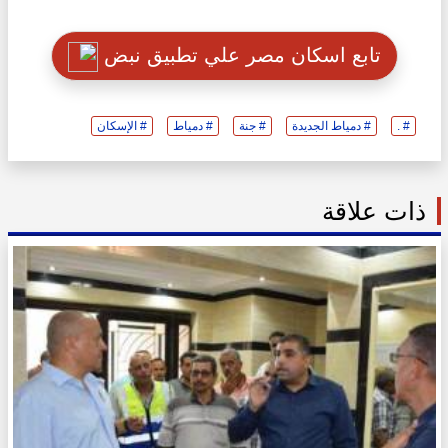
تابع اسكان مصر علي تطبيق نبض
# .
# دمياط الجديدة
# جنة
# دمياط
# الإسكان
ذات علاقة