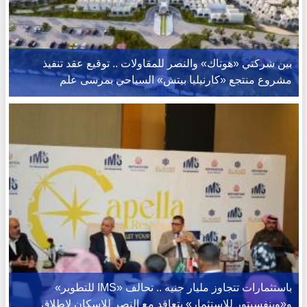
بين شركتي «هوتاك» والنصر للمقاولات .. توقيع عقد تنفيذ
مشروع منتجع «كارنيليا بيتش» السياحي بمرسى علم
باستثمارات تتجاوز مليار جنيه .. تحالف «IMS للتطوير»
و«وينفسيتور للاستثمار» يتعاقد مع النصر للإسكان لإطلاق