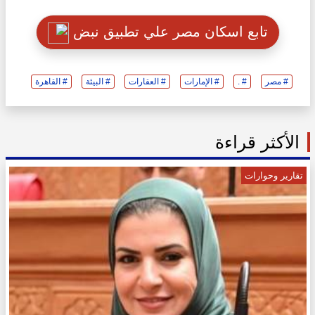
تابع اسكان مصر علي تطبيق نبض
# مصر
# .
# الإمارات
# العقارات
# البيئة
# القاهرة
الأكثر قراءة
تقارير وحوارات