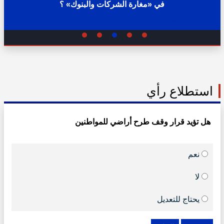
في «مغارة الشركات والبنوك» ؟
02:31 ص - الثلاثاء 11 يوليو 2023
استطلاع رأي
هل تؤيد قرار وقف طرح أراضي للمواطنين
نعم
لا
يحتاج للتعديل