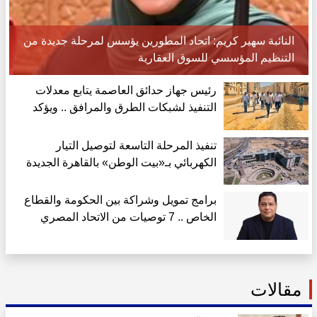
النائبة سهير كريم: اتحاد المطورين يؤسس لمرحلة جديدة من
التنظيم المؤسسي للسوق العقارية
رئيس جهاز حدائق العاصمة يتابع معدلات
التنفيذ لشبكات الطرق والمرافق .. ويؤكد
الالتزام الكامل بالجداول الزمنية
تنفيذ المرحلة التاسعة لتوصيل التيار
الكهربائي بـ«بيت الوطن» بالقاهرة الجديدة
برامج تمويل وشراكة بين الحكومة والقطاع
الخاص .. 7 توصيات من الاتحاد المصري
للمقاولين لإنقاذ قطاع العقارات
مقالات