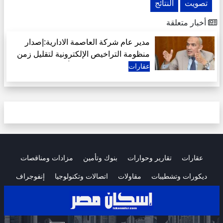
تصويت
النتائج
أخبار متعلقة
مدير عام شركة العاصمة الادارية:إصدار
منظومة التراخيص الإلكترونية لتقليل زمن
الإجراءات استجابة لرغبة أكثر من 400
عقارات
مطور عقاري
عقارات
تقارير وحوارات
بنوك وتأمين
مزادات ومناقصات
ديكورات وتشطيبات
مقاولات
اتصالات وتكنولوجيا
إنفوجراف