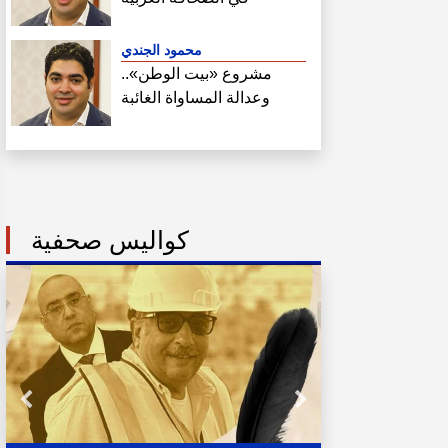
محمود الجندي
مشروع «بيت الوطن»..
وعدالة المساواة الغائبة
كواليس صحفية