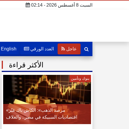
السبت 8 أغسطس 2026 - 02:14
عاجل
العدد الورقي
English
الأكثر قراءة
بنوك وتأمين
«مرصد الذهب»: الكاش باك غيّر
اقتصاديات السبيكة في مصر.. والغلاف
تحول من حماية الذهب إلى قيمة مالية