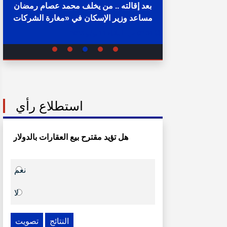
صام» خارج
بعد إقالته .. من يخلف محمد عصام رمضان
ركة سيتي إيدج
مساعد وزير الإسكان في «مغارة الشركات
والبنوك» ؟
02:31 ص - الثلاثاء 11 يوليو 2023
استطلاع رأي
هل تؤيد مقترح بيع العقارات بالدولار
نعم
لا
النتائج
تصويت