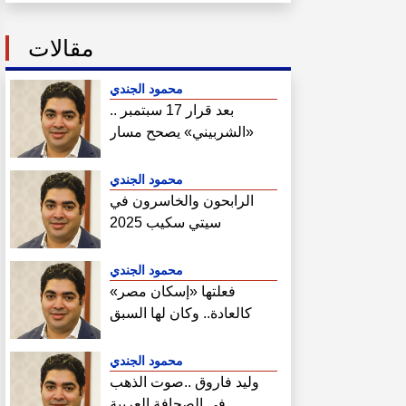
مقالات
محمود الجندي
بعد قرار 17 سبتمبر ..
«الشربيني» يصحح مسار
هيئة المجتمعات
محمود الجندي
الرابحون والخاسرون في
سيتي سكيب 2025
محمود الجندي
فعلتها «إسكان مصر»
كالعادة.. وكان لها السبق
الصحفي في فتح ملف سحب
أراضي الساحل الشمالي
محمود الجندي
وليد فاروق ..صوت الذهب
في الصحافة العربية