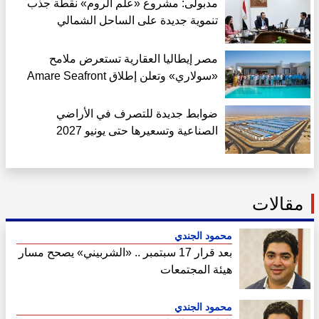
مدبولى: مشروع «علم الروم» نقطة جذب
تنموية جديدة على الساحل الشمالي
مصر إيطاليا العقارية تستعرض ملامح
«سولاري» وتعلن إطلاق Amare Seafront
Villas
ضوابط جديدة للتصرف في الأراضي
الصناعية وتسعيرها حتى يونيو 2027
مقالات
محمود الجندي
بعد قرار 17 سبتمبر .. «الشربيني» يصحح مسار
هيئة المجتمعات
محمود الجندي