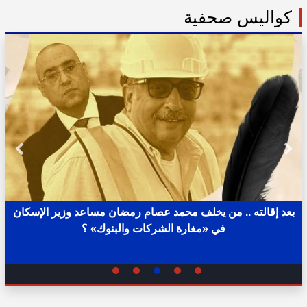
كواليس صحفية
بعد إقالته .. من يخلف محمد عصام رمضان مساعد وزير الإسكان
في «مغارة الشركات والبنوك» ؟
02:31 ص - الثلاثاء 11 يوليو 2023