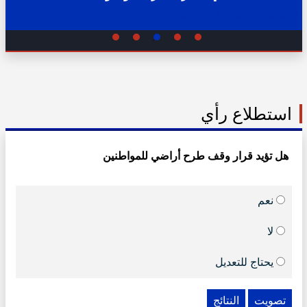
02:31 ص - الثلاثاء 11 يوليو 2023
استطلاع رأي
هل تؤيد قرار وقف طرح أراضي للمواطنين
نعم
لا
يحتاج للتعديل
تصويت
النتائج