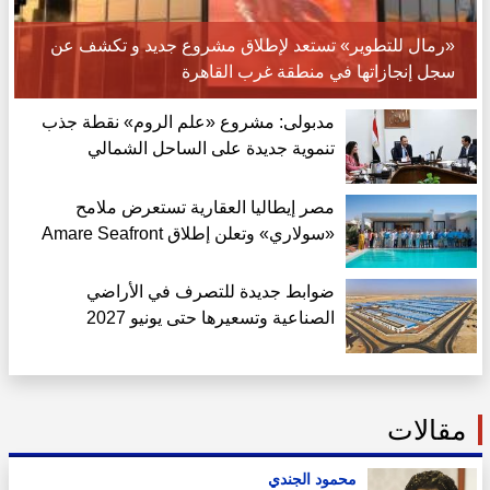
«رمال للتطوير» تستعد لإطلاق مشروع جديد و تكشف عن
سجل إنجازاتها في منطقة غرب القاهرة
مدبولى: مشروع «علم الروم» نقطة جذب
تنموية جديدة على الساحل الشمالي
مصر إيطاليا العقارية تستعرض ملامح
«سولاري» وتعلن إطلاق Amare Seafront
Villas
ضوابط جديدة للتصرف في الأراضي
الصناعية وتسعيرها حتى يونيو 2027
مقالات
محمود الجندي