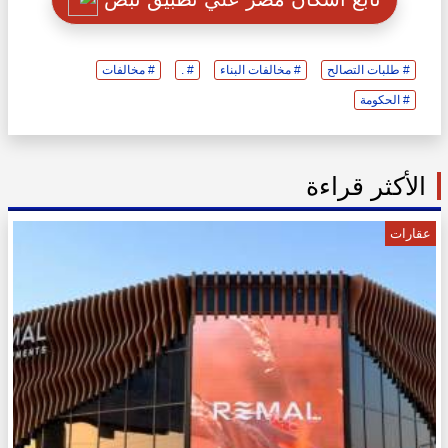
# طلبات التصالح
# مخالفات البناء
# .
# مخالفات
# الحكومة
الأكثر قراءة
عقارات