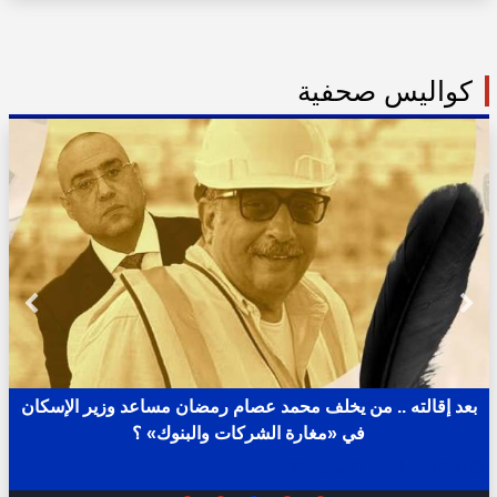
كواليس صحفية
بعد إقالته .. من يخلف محمد عصام رمضان مساعد وزير الإسكان
في «مغارة الشركات والبنوك» ؟
02:31 ص - الثلاثاء 11 يوليو 2023