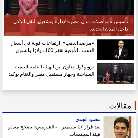
تأسيس «مواصلات مدن مصر» لإدارة وتشغيل النقل الذكي
داخل المدن الجديدة
«مرصد الذهب»: ارتفاعات قوية في أسعار
الذهب.. الأوقية تقفز 160 دولارًا والسوق
المحلية تتداول بخصم 35 جنيهًا
بروتوكول تعاون بين الهيئة العامة للتنمية
السياحية وجهاز مستقبل مصر والغنام يؤكد:
خطوة جديدة للاستفادة من أصول الدولة
مقالات
محمود الجندي
بعد قرار 17 سبتمبر .. «الشربيني» يصحح مسار
هيئة المجتمعات