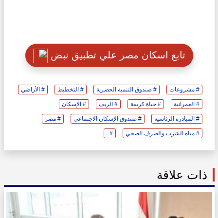
تابع اسكان مصر علي تطبيق نبض
# مشروعات
# صندوق التنمية الحضرية
# التخطيط
# الأراضي
# العمرانية
# حياة كريمة
# الريف
# الإسكان
# المبادرة الرئاسية
# صندوق الإسكان الاجتماعي
# مصر
# مياه الشرب والصرف الصحي
# .
ذات علاقة