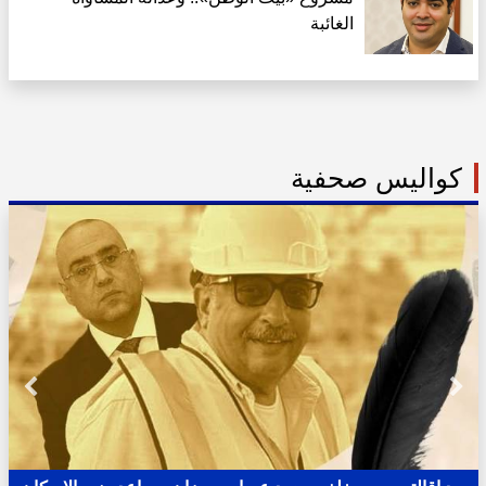
الغائبة
كواليس صحفية