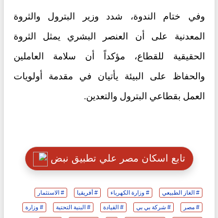
وفي ختام الندوة، شدد وزير البترول والثروة
المعدنية على أن العنصر البشري يمثل الثروة
الحقيقية للقطاع، مؤكداً أن سلامة العاملين
والحفاظ على البيئة يأتيان في مقدمة أولويات
العمل بقطاعي البترول والتعدين.
تابع اسكان مصر علي تطبيق نبض
# الغاز الطبيعي
# وزارة الكهرباء
# أفريقيا
# الاستثمار
# مصر
# شركة بي بي
# القيادة
# البنية التحتية
# وزارة