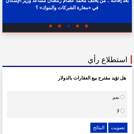
بعد إقالته .. من يخلف محمد عصام رمضان مساعد وزير الإسكان
في «مغارة الشركات والبنوك» ؟
02:31 ص - الثلاثاء 11 يوليو 2023
استطلاع رأي
هل تؤيد مقترح بيع العقارات بالدولار
نعم
لا
تصويت
النتائج