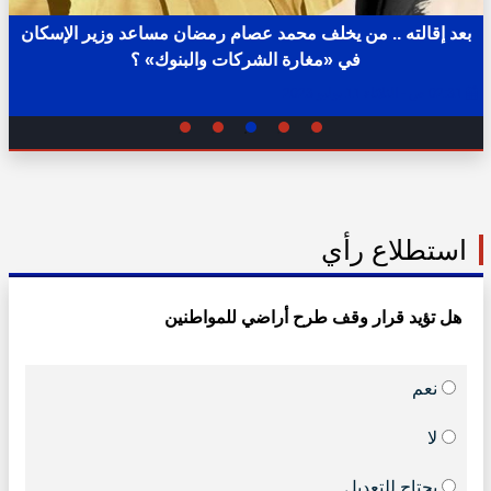
بعد إقالته .. من يخلف محمد عصام رمضان مساعد وزير الإسكان
في «مغارة الشركات والبنوك» ؟
02:31 ص - الثلاثاء 11 يوليو 2023
استطلاع رأي
هل تؤيد قرار وقف طرح أراضي للمواطنين
نعم
لا
يحتاج للتعديل