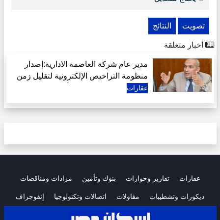
تصويت
النتائج
أخبار متعلقة
مدير عام شركة العاصمة الادارية:إصدار
منظومة التراخيص الإلكترونية لتقليل زمن
الإجراءات استجابة لرغبة أكثر من 400
عقارات
مطور عقاري
عقارات
تقارير وحوارات
بنوك وتأمين
مزادات ومناقصات
ديكورات وتشطيبات
مقاولات
اتصالات وتكنولوجيا
إنفوجراف