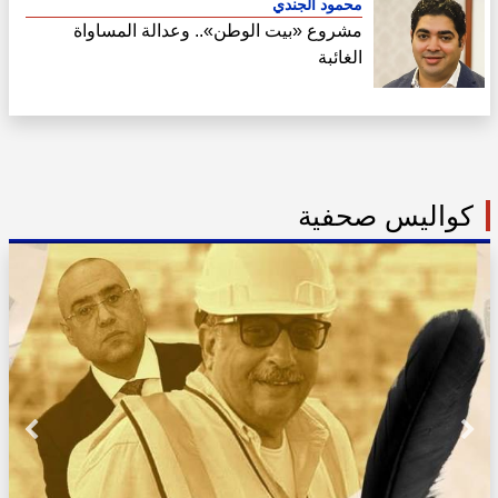
محمود الجندي
مشروع «بيت الوطن».. وعدالة المساواة
الغائبة
كواليس صحفية