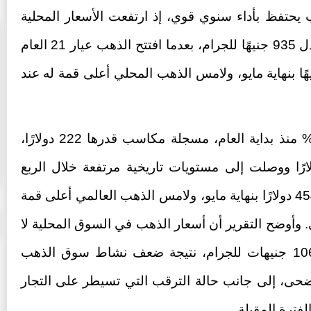
ب يحتفظ بأداء سنوي قوي، إذ ارتفعت الأسعار المحلية
بنحو 16% منذ بداية عام 2026، بما يعادل 935 جنيهًا للجرام، بعدما افتتح الذهب عيار 21 العام
58 جنيهًا، واستقر عند 6765 جنيهًا بنهاية مايو، ولامس الذهب المحلي أعلى قمة له عند
أما عالميًا، فقد ارتفعت الأوقية بنحو 5% منذ بداية العام، مسجلة مكاسب قدرها 222 دولارًا،
افتتحت التداولات عند 4318 دولارًا ووصلت إلى مستويات تاريخية مرتفعة خلال الربع
الأول من العام، قبل أن تستقر قرب 4540 دولارًا بنهاية مايو، ولامس الذهب العالمي أعلى قمة
ًا في 29 يناير الماضي. وأوضح التقرير أن أسعار الذهب في السوق المحلية لا
تزال أعلى من نظيرتها العالمية بنحو 106 جنيهات للجرام، نتيجة ضعف نشاط سوق الذهب
أضحى، إلى جانب حالة الترقب التي تسيطر على التجار
ترة المقبلة.