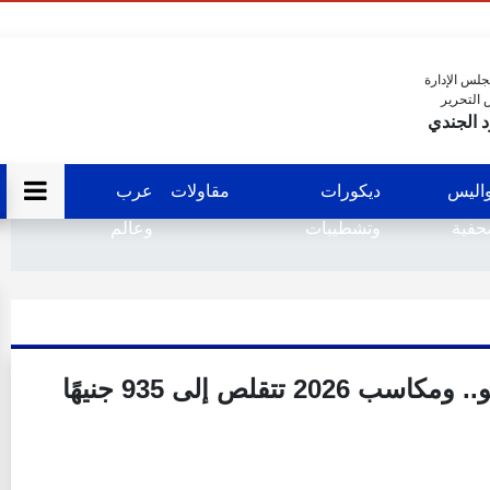
لس الإدارة
 التحرير
 الجندي
اليس
ديكورات
مقاولات
عرب
فية
وتشطيبات
وعالم
الذهب يخسر 190 جنيهًا في مايو.. ومكاسب 2026 تتقلص إلى 935 جنيهًا