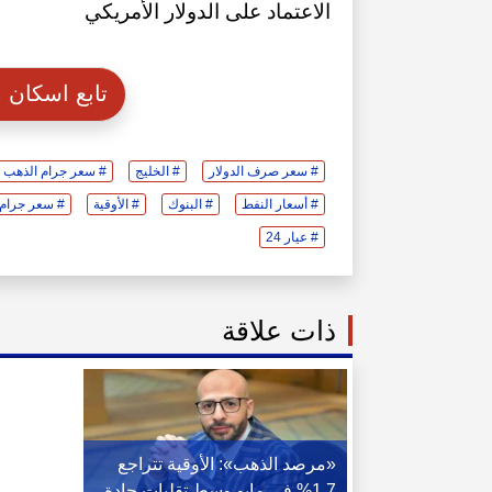
الاعتماد على الدولار الأمريكي
تابع اسكان
# سعر صرف الدولار
# الخليج
# سعر جرام الذهب عيا
# أسعار النفط
# البنوك
# الأوقية
# سعر جرام ا
# عيار 24
ذات علاقة
«مرصد الذهب»: الأوقية تتراجع
1.7% في مايو وسط تقلبات حادة