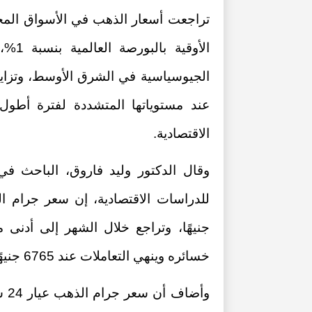
الأوق
الجيوسياسية في الشرق الأوسط، وتزايد 
عند مستوياتها المتشددة لفترة أطول
الاقتصادية.
وقال الدكتور وليد فاروق، الباحث 
خسائره وينهي التعاملات عند 6765 جنيهًا للجرام، فاقدًا نحو 190 جنيهًا مقارنة ببداية الشهر.