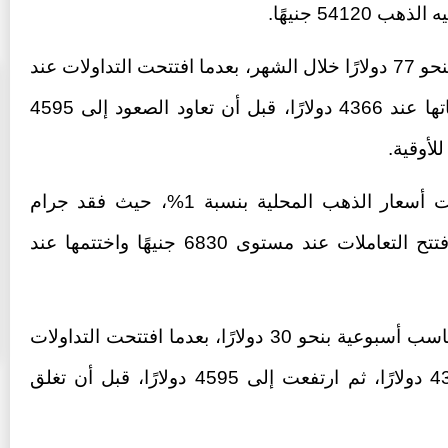
وعلى الصعيد العالمي، تراجعت الأوقية بنحو 77 دولارًا خلال الشهر، بعدما افتتحت التداولات عند
4617 دولارًا، وهبطت إلى أدنى مستوياتها عند 4366 دولارًا، قبل أن تعاود الصعود إلى 4595
وخلال الأسبوع الأخير من مايو، تراجعت أسعار الذهب المحلية بنسبة 1%، حيث فقد جرام
الذهب عيار 21 نحو 65 جنيهًا، بعدما افتتح التعاملات عند مستوى 6830 جنيهًا واختتمها عند
ن 42 فدانا من أرض جاردن
«عاصم الجزار» و«محمد عصام» خارج
إقامة «ملاذ
التشكيل الجديد لمجلس إدارة شركة سيتي إيدج
10:46 م - الجمعة 14 يوليو 2023
في المقابل، حققت الأوقية العالمية مكاسب أسبوعية بنحو 30 دولارًا، بعدما افتتحت التداولات
عند 4510 دولارات، وتراجعت إلى 4366 دولارًا، ثم ارتفعت إلى 4595 دولارًا، قبل أن تغلق