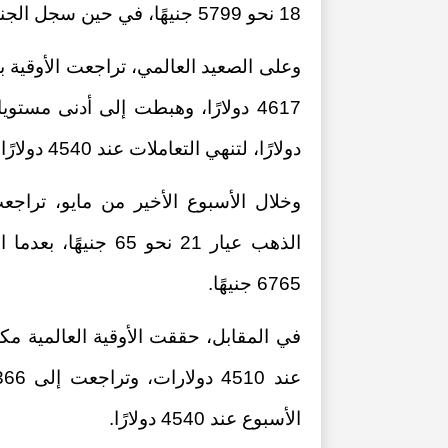
18 نحو 5799 جنيهًا، في حين سجل الجنيه الذهب 54120 جنيهًا.
دولارًا، لتنهي التعاملات عند 4540 دولارًا للأوقية.
ارات تطوير «مرافق» القاهرة
مني عبود تتخلى ع
الجديدة؟
هيلز لشركة «رايات العقارية» ل
6765 جنيهًا.
ريزيدنس»
01:09 م - الأحد 30 نوفمبر 2025
الأسبوع عند 4540 دولارًا.