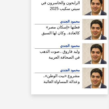
الرابحون والخاسرون في
سيتي سكيب 2025
محمود الجندي
فعلتها «إسكان مصر»
كالعادة.. وكان لها السبق
الصحفي في فتح ملف سحب
أراضي الساحل الشمالي
محمود الجندي
وليد فاروق ..صوت الذهب
في الصحافة العربية
محمود الجندي
مشروع «بيت الوطن»..
وعدالة المساواة الغائبة