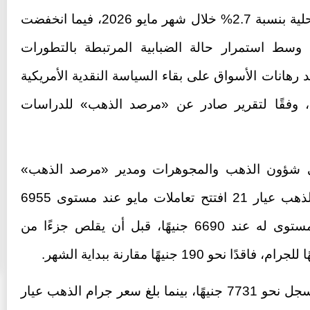
تراجعت أسعار الذهب في الأسواق المحلية بنسبة 2.7% خلال شهر مايو 2026، فيما انخفضت
ية بالبورصة العالمية بنسبة 1%، وسط استمرار حالة الضبابية المرتبطة بالتطورات
رهانات الأسواق على بقاء السياسة النقدية الأمريكية
، وفقًا لتقرير صادر عن «مرصد الذهب» للدراسات
في شؤون الذهب والمجوهرات ومدير «مرصد الذهب»
للدراسات الاقتصادية، إن سعر جرام الذهب عيار 21 افتتح تعاملات مايو عند مستوى 6955
جنيهًا، وتراجع خلال الشهر إلى أدنى مستوى له عند 6690 جنيهًا، قبل أن يقلص جزءًا من
وأضاف أن سعر جرام الذهب عيار 24 سجل نحو 7731 جنيهًا، بينما بلغ سعر جرام الذهب عيار