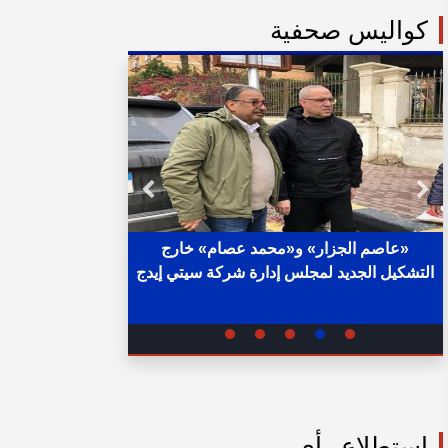
كواليس صحفية
بعد إقالته .. من يخلف محمد عصام رمضان
مساعد وزير الإسكان في «مغارة الشركات
خلال ساع
والبنوك» ؟
02:31 ص - الثلاثاء 11 يوليو 2023
05:15 م - الإثنين 1 أغسطس 2022
استطلاع رأي