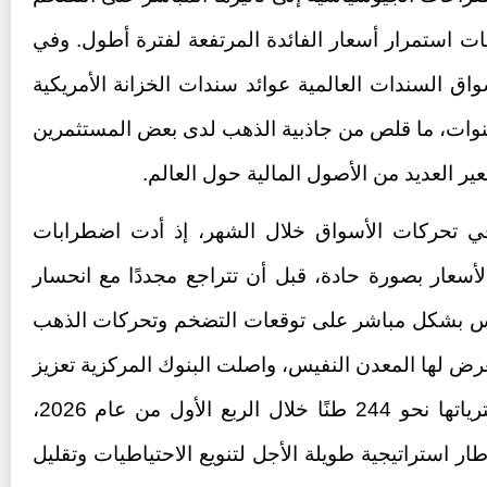
ات استمرار أسعار الفائدة المرتفعة لفترة أطول. وفي
ق السندات العالمية عوائد سندات الخزانة الأمريكية
سنوات، ما قلص من جاذبية الذهب لدى بعض المستثمرين
ير العديد من الأصول المالية حول العالم.
 في تحركات الأسواق خلال الشهر، إذ أدت اضطرابات
لأسعار بصورة حادة، قبل أن تتراجع مجددًا مع انحسار
كس بشكل مباشر على توقعات التضخم وتحركات الذهب
عرض لها المعدن النفيس، واصلت البنوك المركزية تعزيز
احتياطاتها من الذهب، حيث بلغت مشترياتها نحو 244 طنًا خلال الربع الأول من عام 2026،
ار استراتيجية طويلة الأجل لتنويع الاحتياطيات وتقليل