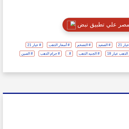
 مصر علي تطبيق نبض
ر 21
# الصعيد
# التضخم
# أسعار الذهب
# عيار 21
لذهب عيار 18
# الجنيه الذهب
# .
# جرام الذهب
# الصين