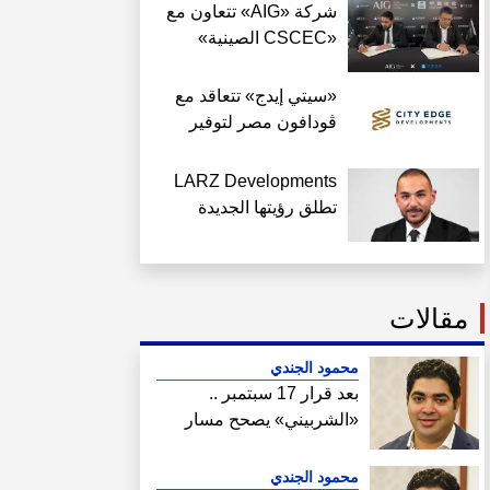
شركة «AIG» تتعاون مع
«CSCEC الصينية»
لتنفيذ «AI Tower»
بالعاصمة الجديدة بمعايير
«سيتي إيدج» تتعاقد مع
عالمية
ڤودافون مصر لتوفير
خدمات Triple Play بـ
«داون تاون» العلمين
LARZ Developments
الجديدة
تطلق رؤيتها الجديدة
لتقديم مفهوم متكامل
للتطوير العقاري في مصر
مقالات
محمود الجندي
بعد قرار 17 سبتمبر ..
«الشربيني» يصحح مسار
هيئة المجتمعات
محمود الجندي