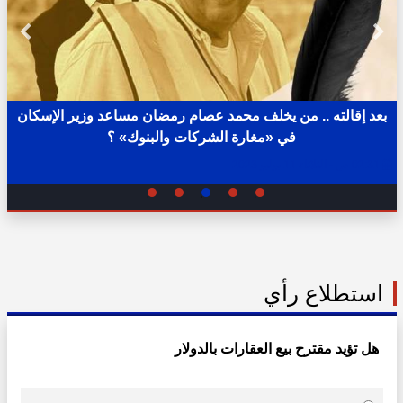
إقالته .. من يخلف محمد عصام رمضان مساعد وزير الإسكان
في «مغارة الشركات والبنوك» ؟
05:15 م - الإثنين 1 أغسطس 2022
استطلاع رأي
هل تؤيد مقترح بيع العقارات بالدولار