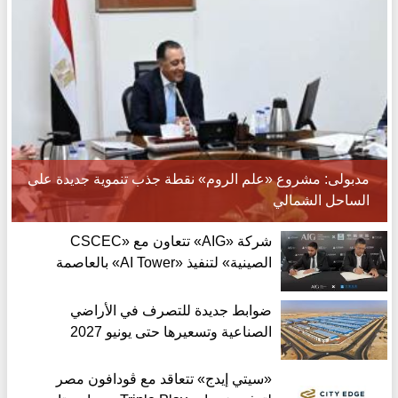
مدبولى: مشروع «علم الروم» نقطة جذب تنموية جديدة على
الساحل الشمالي
شركة «AIG» تتعاون مع «CSCEC
الصينية» لتنفيذ «AI Tower» بالعاصمة
الجديدة بمعايير عالمية
ضوابط جديدة للتصرف في الأراضي
الصناعية وتسعيرها حتى يونيو 2027
«سيتي إيدج» تتعاقد مع ڤودافون مصر