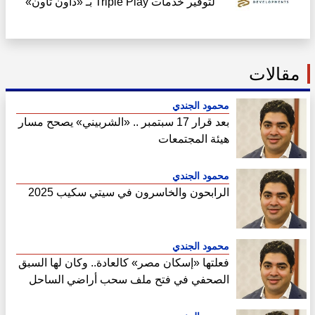
لتوفير خدمات Triple Play بـ «داون تاون»
العلمين الجديدة
مقالات
محمود الجندي
بعد قرار 17 سبتمبر .. «الشربيني» يصحح مسار
هيئة المجتمعات
محمود الجندي
الرابحون والخاسرون في سيتي سكيب 2025
محمود الجندي
فعلتها «إسكان مصر» كالعادة.. وكان لها السبق
الصحفي في فتح ملف سحب أراضي الساحل
الشمالي