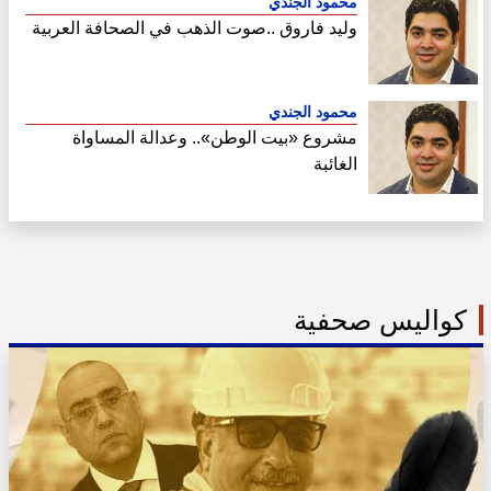
محمود الجندي
وليد فاروق ..صوت الذهب في الصحافة العربية
محمود الجندي
مشروع «بيت الوطن».. وعدالة المساواة
الغائبة
كواليس صحفية