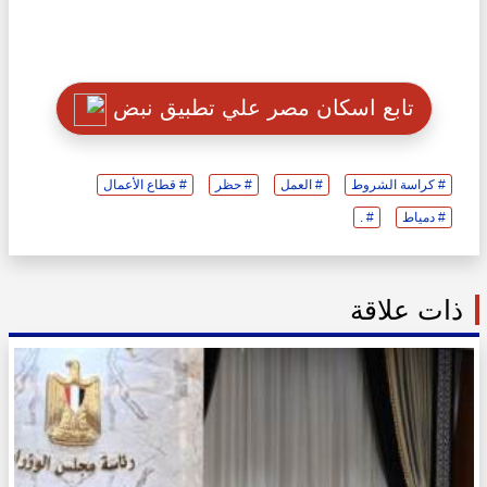
تابع اسكان مصر علي تطبيق نبض
# كراسة الشروط
# العمل
# حظر
# قطاع الأعمال
# دمياط
# .
ذات علاقة