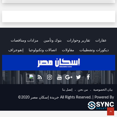
عقارات
تقارير وحوارات
بنوك وتأمين
مزادات ومناقصات
ديكورات وتشطيبات
مقاولات
اتصالات وتكنولوجيا
إنفوجراف
.
.
ﺑﻴﺎﻥ اﻟﺨﺼﻮﺻﻴﺔ
ﻣﻦ ﻧﺤﻦ
ﺇﺗﺼﻞ ﺑﻨﺎ
©2020 جريدة إسكان مصر All Rights Reserved. | Powered By