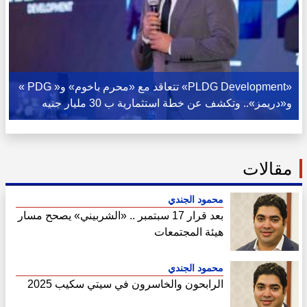
«PLDG Development» تتعاقد مع «محرم باخوم» و« PDG »
و«دريمز».. وتكشف عن خطة استثمارية ب 30 مليار جنيه
مقالات
محمود الجندي
بعد قرار 17 سبتمبر .. «الشربيني» يصحح مسار
هيئة المجتمعات
محمود الجندي
الرابحون والخاسرون في سيتي سكيب 2025