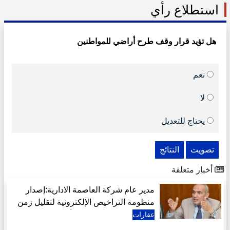
استطلاع رأي
هل تؤيد قرار وقف طرح أراضي للمواطنين
نعم
لا
يحتاج للتعديل
تصويت
النتائج
أخبار متعلقة
مدير عام شركة العاصمة الادارية:إصدار
منظومة التراخيص الإلكترونية لتقليل زمن
الإجراءات استجابة لرغبة أكثر من 400
عقارات
مطور عقاري