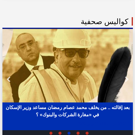
كواليس صحفية
بعد إقالته .. من يخلف محمد عصام رمضان مساعد وزير الإسكان
في «مغارة الشركات والبنوك» ؟
02:31 ص - الثلاثاء 11 يوليو 2023