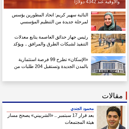
والأوقية عند 4342 دولارًا
النائبة سهير كريم: اتحاد المطورين يؤسس
لمرحلة جديدة من التنظيم المؤسسي
للسوق العقارية
رئيس جهاز حدائق العاصمة يتابع معدلات
التنفيذ لشبكات الطرق والمرافق .. ويؤكد
الالتزام الكامل بالجداول الزمنية
«الإسكان» تطرح 99 فرصة استثمارية
بالمدن الجديدة وتستقبل 204 طلبات من
الشركات الأجنبية
مقالات
محمود الجندي
بعد قرار 17 سبتمبر .. «الشربيني» يصحح مسار
هيئة المجتمعات