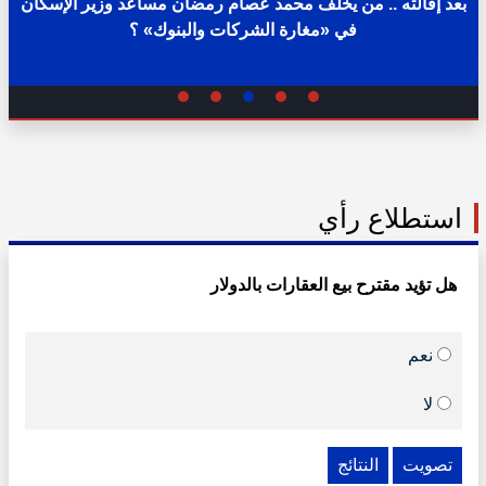
بعد إقالته .. من يخلف محمد عصام رمضان مساعد وزير الإسكان
في «مغارة الشركات والبنوك» ؟
02:31 ص - الثلاثاء 11 يوليو 2023
استطلاع رأي
هل تؤيد مقترح بيع العقارات بالدولار
نعم
لا
تصويت
النتائج