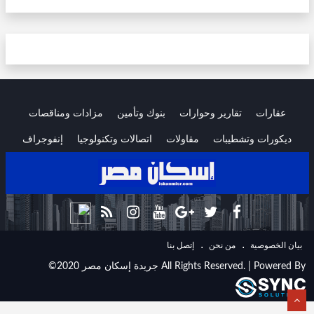
عقارات
تقارير وحوارات
بنوك وتأمين
مزادات ومناقصات
ديكورات وتشطيبات
مقاولات
اتصالات وتكنولوجيا
إنفوجراف
.
.
ﺑﻴﺎﻥ اﻟﺨﺼﻮﺻﻴﺔ
ﻣﻦ ﻧﺤﻦ
ﺇﺗﺼﻞ ﺑﻨﺎ
©2020 جريدة إسكان مصر All Rights Reserved. | Powered By