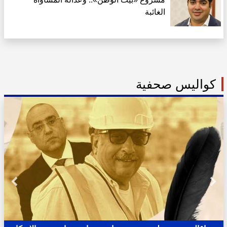
الغائبة
كواليس صحفية