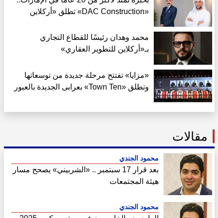
«DAC Construction» تطلق «أركلاين
للتطوير العقاري» في مصر
محمد وهدان رئيسًا للقطاع التجاري
بـ«أركلاين للتطوير العقاري»
«مزايا» تفتتح مرحلة جديدة من توسعاتها
وتطلق «Town Ten» بعرابى الجديدة بالعبور
مقالات
محمود الجندي
بعد قرار 17 سبتمبر .. «الشربيني» يصحح مسار
هيئة المجتمعات
محمود الجندي