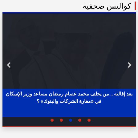
كواليس صحفية
بعد إقالته .. من يخلف محمد عصام رمضان مساعد وزير الإسكان
في «مغارة الشركات والبنوك» ؟
02:31 ص - الثلاثاء 11 يوليو 2023