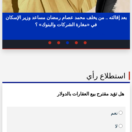
بعد إقالته .. من يخلف محمد عصام رمضان مساعد وزير الإسكان
في «مغارة الشركات والبنوك» ؟
02:31 ص - الثلاثاء 11 يوليو 2023
استطلاع رأي
هل تؤيد مقترح بيع العقارات بالدولار
نعم
لا