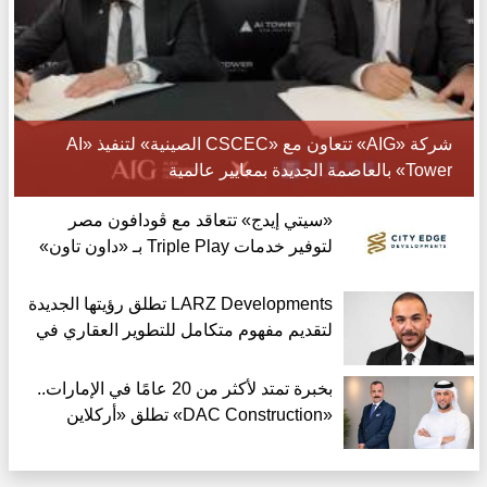
شركة «AIG» تتعاون مع «CSCEC الصينية» لتنفيذ «AI
Tower» بالعاصمة الجديدة بمعايير عالمية
«سيتي إيدج» تتعاقد مع ڤودافون مصر
لتوفير خدمات Triple Play بـ «داون تاون»
العلمين الجديدة
LARZ Developments تطلق رؤيتها الجديدة
لتقديم مفهوم متكامل للتطوير العقاري في
مصر
بخبرة تمتد لأكثر من 20 عامًا في الإمارات..
«DAC Construction» تطلق «أركلاين
للتطوير العقاري» في مصر