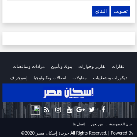
تصويت
النتائج
عقارات
تقارير وحوارات
بنوك وتأمين
مزادات ومناقصات
ديكورات وتشطيبات
مقاولات
اتصالات وتكنولوجيا
إنفوجراف
.
.
ﺑﻴﺎﻥ اﻟﺨﺼﻮﺻﻴﺔ
ﻣﻦ ﻧﺤﻦ
ﺇﺗﺼﻞ ﺑﻨﺎ
©2020 جريدة إسكان مصر All Rights Reserved. | Powered By