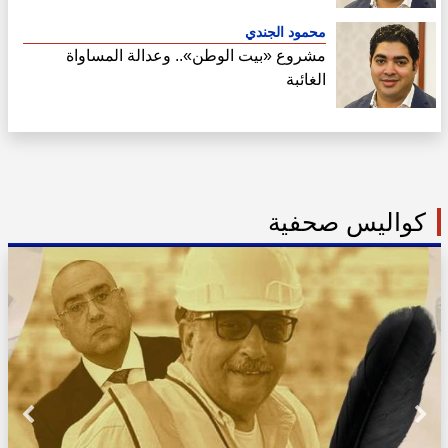
محمود الجندي
مشروع «بيت الوطن».. وعدالة المساواة
الغائبة
كواليس صحفية