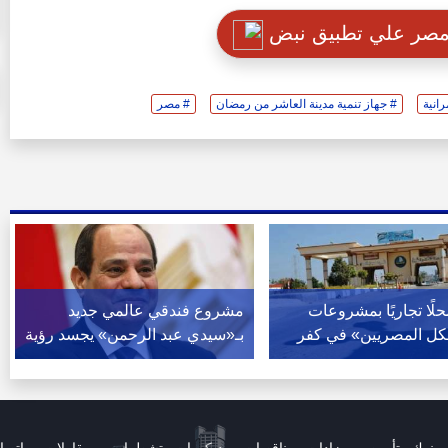
 مصر علي تطبيق نبض
رانية
# جهاز تنمية مدينة العاشر من رمضان
# مصر
 75 محلًا تجاريًا بمشروعات
مشروع فندقي عالمي جديد
ل المصريين» في كفر
بـ«سيدي عبد الرحمن» يجسد رؤية
الرئيس السيسي لتنمية الساحل
الشمالي (صور)
بنوك وتأمين
مزادات ومناقصات
ديكورات وتشطيبات
مقاولات
اتصا