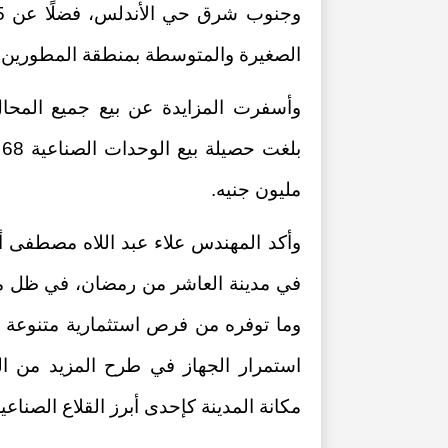
ارات تطوير «مرافق» القاهرة
مني عبود تتخلى ع
الجديدة؟
هيلز لشركة «رايات العقارية» ل
الصغيرة والمتوسطة بمنطقة المطورين ا
ريزيدنس»
01:09 م - الأحد 30 نوفمبر 2025
مليون جنيه.
وأكد المهندس علاء عبد اللاه مصطفى أن
في مدينة العاشر من رمضان، في ظل ما
وما توفره من فرص استثمارية متنوعة تل
استمرار الجهاز في طرح المزيد من ال
مكانة المدينة كإحدى أبرز القلاع الصناع