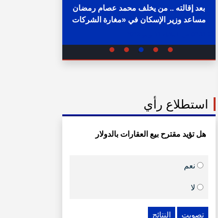
بعد إقالته .. من يخلف محمد عصام رمضان
مساعد وزير الإسكان في «مغارة الشركات
خلال ساع
والبنوك» ؟
02:31 ص - الثلاثاء 11 يوليو 2023
05:15 م - الإثنين 1 أغسطس 2022
استطلاع رأي
هل تؤيد مقترح بيع العقارات بالدولار
نعم
لا
تصويت
النتائج