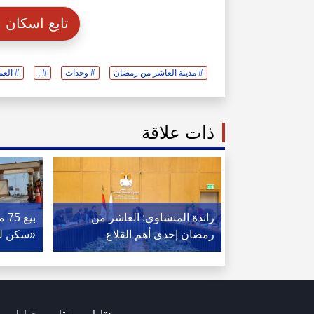
تابع اسكان
# مدينة العاشر من رمضان
# وحدات
# .
# العم
ذات علاقة
راندة المنشاوي: العاشر من
بيع
رمضان إحدى أهم القلاع
«سكن لك
الصناعية.. وملتزمون بدعم
الشيخ
المستثمرين
عقارات
تقارير وحوارات