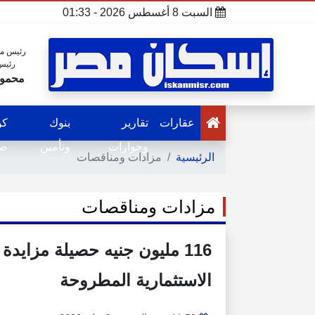
السبت 8 أغسطس 2026 - 01:33
رئيس مج
رئيس
محمود
عقارات
تقارير
بنوك
كو
وحوارات
وتأمين
صح
الرئيسية
مزادات ومناقصات
مزادات ومناقصات
116 مليون جنيه حصيلة مزايدة
الاستثمارية المطروحة