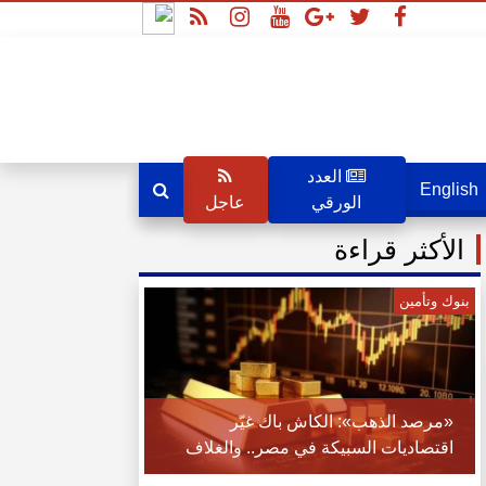
العدد
English
الورقي
عاجل
الأكثر قراءة
بنوك وتأمين
«مرصد الذهب»: الكاش باك غيّر
اقتصاديات السبيكة في مصر.. والغلاف
تحول من حماية الذهب إلى قيمة مالية