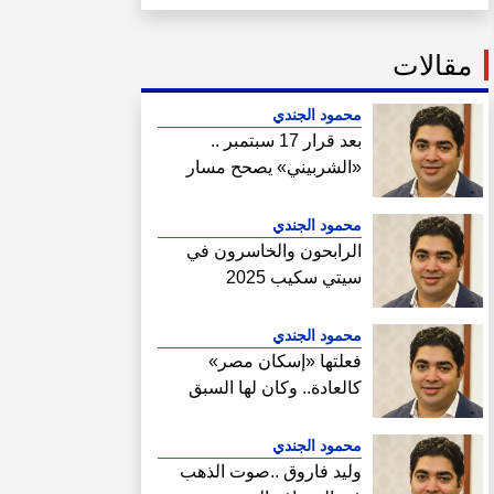
مقالات
محمود الجندي
بعد قرار 17 سبتمبر ..
«الشربيني» يصحح مسار
هيئة المجتمعات
محمود الجندي
الرابحون والخاسرون في
سيتي سكيب 2025
محمود الجندي
فعلتها «إسكان مصر»
كالعادة.. وكان لها السبق
الصحفي في فتح ملف سحب
أراضي الساحل الشمالي
محمود الجندي
وليد فاروق ..صوت الذهب