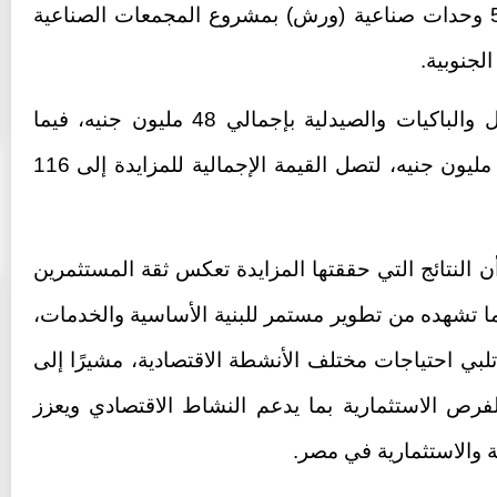
وجنوب شرق حي الأندلس، فضلًا عن 5 وحدات صناعية (ورش) بمشروع المجمعات الصناعية
ن 42 فدانا من أرض جاردن
«عاصم الجزار» و«محمد عصام» خارج
إقامة «ملاذ
التشكيل الجديد لمجلس إدارة شركة سيتي إيدج
لجنوبية.
10:46 م - الجمعة 14 يوليو 2023
وأسفرت المزايدة عن بيع جميع المحال والباكيات والصيدلية بإجمالي 48 مليون جنيه، فيما
بلغت حصيلة بيع الوحدات الصناعية 68 مليون جنيه، لتصل القيمة الإجمالية للمزايدة إلى 116
 النتائج التي حققتها المزايدة تعكس ثقة المستثمرين
 تشهده من تطوير مستمر للبنية الأساسية والخدمات،
بي احتياجات مختلف الأنشطة الاقتصادية، مشيرًا إلى
فرص الاستثمارية بما يدعم النشاط الاقتصادي ويعزز
ية والاستثمارية في مصر.