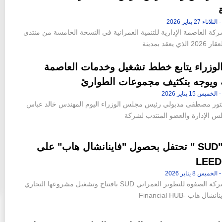
ة العاصمة الإدارية للتنمية العمرانية في النسخة الخامسة من منتدى
 يعقد بمدينة
لوزراء يتابع خطط تشغيل وخدمات العاصمة
ة ويوجه بتكثيف مجموعات الطوارئ
كتور مصطفى مدبولي رئيس مجلس الوزراء اليوم المهندس خالد عباس
 الإدارة والعضو المنتدب لشركة
شركة "SUD " تحتفل بحصول "فاينانشال هاب" على
احتفلت شركة الصفوة للتطوير العمراني SUD بافتتاح وتشغيل مشروعها التجاري
ال هاب -Financial HUB