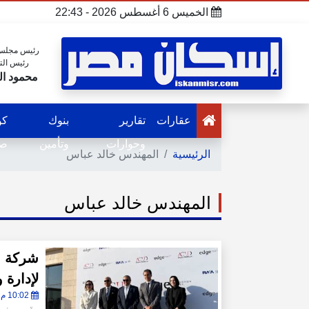
الخميس 6 أغسطس 2026 - 22:43
رئيس مجلس 
رئيس الت
محمود ال
عقارات
تقارير
بنوك
كو
وحوارات
وتأمين
صح
الرئيسية
المهندس خالد عباس
المهندس خالد عباس
شركة ال
لإدارة وتشغي
10:02 م - الثلاثاء 21 أبريل 2026