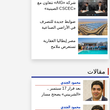
شركة «AIG» تتعاون مع
«CSCEC الصينية»
لتنفيذ «AI Tower»
بالعاصمة الجديدة بمعايير
ضوابط جديدة للتصرف
عالمية
في الأراضي الصناعية
وتسعيرها حتى يونيو
2027
مصر إيطاليا العقارية
تستعرض ملامح
«سولاري» وتعلن إطلاق
Amare Seafront Villas
مقالات
محمود الجندي
بعد قرار 17 سبتمبر ..
«الشربيني» يصحح مسار
هيئة المجتمعات
محمود الجندي