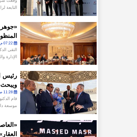
وقعت شركة 
التابعة لرا
«جوهر»
المنظوم
07:22 م - الأربعاء 8 أبريل 2026
التقى الد
الإدارة و
رئيس ال
ويبحث ت
11:28 ص - السبت 28 فبراير 2026
قام الدكت
موسعة داخ
«العاص
العقار