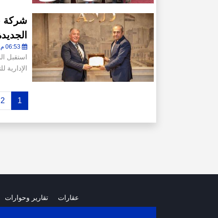
شركة «ا
الجديدة
06:53 م - السبت 23 أغسطس 2025
استقبل ال
الإدارية لل
2
1
عقارات
تقارير وحوارات