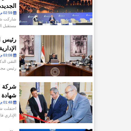
الجديدة
02:59 م - الثلاثاء 27 يناير 2026
شاركت شرك
مستقبل العقار 2026 الذي
رئيس ا
الإداري
03:08 م - الخميس 15 يناير 2026
التقى الد
رئيس مجلس
شهادة LEED
01:48 م - الخميس 8 يناير 2026
الإداري فاينانش