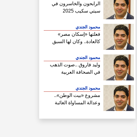
الرابحون والخاسرون في
سيتي سكيب 2025
محمود الجندي
فعلتها «إسكان مصر»
كالعادة.. وكان لها السبق
الصحفي في فتح ملف سحب
أراضي الساحل الشمالي
محمود الجندي
وليد فاروق ..صوت الذهب
في الصحافة العربية
محمود الجندي
مشروع «بيت الوطن»..
وعدالة المساواة الغائبة