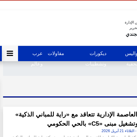
الإدارة
حرير
جندي
اليس
ديكورات
مقاولات
عرب
فية
وتشطيبات
وعالم
عاصمة الإدارية تتعاقد مع «راية للمباني الذكية»
ل مبنى «C5» بالحي الحكومي