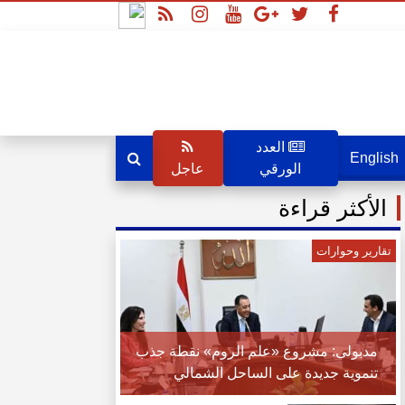
العدد
English
الورقي
عاجل
الأكثر قراءة
تقارير وحوارات
مدبولى: مشروع «علم الروم» نقطة جذب
تنموية جديدة على الساحل الشمالي