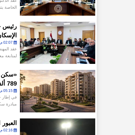
عقد الدكت
الخاصة بتن
رئيس جه
الإسكان
02:07 م - الإثنين 30 مارس 2026
عقد المهن
لمتابعة مع
«سكن ل
789 ألف شقة لمحدودي الدخل
05:15 م - السبت 21 مارس 2026
في إطار ج
مبادرة سك
العبور 
02:16 م - الإثنين 16 مارس 2026