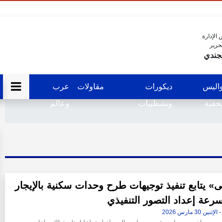
الإدارة
حرير
جندي
اليس
ديكورات
مقاولات
عرب
فية
وتشطيبات
وعالم
» يتابع تنفيذ توجيهات طرح وحدات سكنية بالإيجار
رعة إعداد التصور التنفيذي