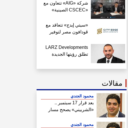
شركة «AIG» تتعاون مع
«CSCEC الصينية»
لتنفيذ «AI Tower»
بالعاصمة الجديدة بمعايير
«سيتي إيدج» تتعاقد مع
عالمية
ڤودافون مصر لتوفير
خدمات Triple Play بـ
«داون تاون» العلمين
LARZ Developments
الجديدة
تطلق رؤيتها الجديدة
لتقديم مفهوم متكامل
للتطوير العقاري في مصر
مقالات
محمود الجندي
بعد قرار 17 سبتمبر ..
«الشربيني» يصحح مسار
هيئة المجتمعات
محمود الجندي