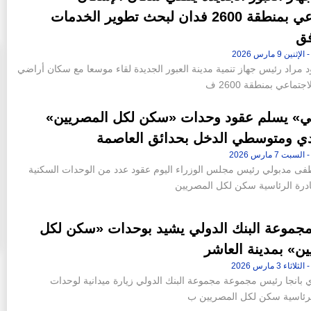
الاجتماعي بمنطقة 2600 فدان لبحث تطوير الخدمات
فق
 مراد رئيس جهاز تنمية مدينة العبور الجديدة لقاء موسعا مع سكان أراضي
جتماعي بمنطقة 2600 ف
ي» يسلم عقود وحدات «سكن لكل المصريين»
ي ومتوسطي الدخل بحدائق العاصمة
 مدبولي رئيس مجلس الوزراء اليوم عقود عدد من الوحدات السكنية
ن 42 فدانا من أرض جاردن
«عاصم الجزار» و«محمد عصام» خارج
درة الرئاسية سكن لكل المصريين
إقامة «ملاذ
التشكيل الجديد لمجلس إدارة شركة سيتي إيدج
10:46 م - الجمعة 14 يوليو 2023
جموعة البنك الدولي يشيد بوحدات «سكن لكل
ن» بمدينة العاشر
 بانجا رئيس مجموعة مجموعة البنك الدولي زيارة ميدانية لوحدات
الرئاسية سكن لكل المصريين ب