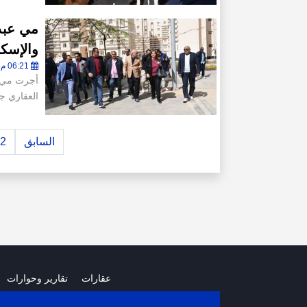
مي عبد
والإسك
06:21 م - الأربعاء 25 فبراير 2026
أجرت مي ع
العقاري جو
السابق
2
عقارات
تقارير وحوارات