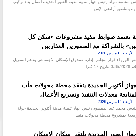
دس محمود مراد رئيس جهاز تنمية مدينة العبور الجديدة أعمال بدء تركيب
نارة بمناطق أراضي الإس
ة تعتمد ضوابط تنفيذ مشروعات «سكن كل
ن» بالشراكة مع المطورين العقاريين
س الوزراء قرار مجلس إدارة صندوق الإسكان الاجتماعي ودعم التمويل
خ 17 فبرا
هاز أكتوبر الجديدة يتفقد محطة محولات «أب
متابعة معدلات التنفيذ وتسريع الأعمال
ندس محمد عبد المقصود رئيس جهاز تنمية مدينة أكتوبر الجديدة جولة
موسعة بمشروع محطة محولات منط
از العبور الجديدة يلتقي سكان الإسكان