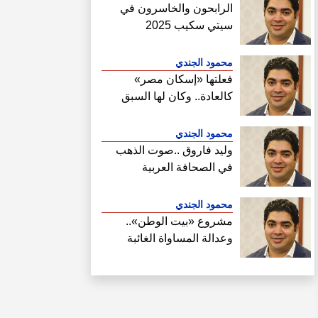
الرابحون والخاسرون في
سيتي سكيب 2025
محمود الجندي
فعلتها «إسكان مصر»
كالعادة.. وكان لها السبق
الصحفي في فتح ملف سحب
أراضي الساحل الشمالي
محمود الجندي
وليد فاروق ..صوت الذهب
في الصحافة العربية
محمود الجندي
مشروع «بيت الوطن»..
وعدالة المساواة الغائبة