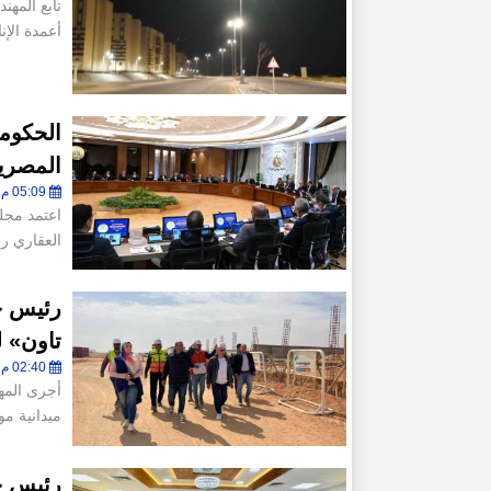
تابع المهن
أعمدة الإ
الحكوم
المصريي
05:09 م - الأربعاء 11 مارس 2026
اعتمد مجل
العقاري رقم 3/35/2026 بتاري
رئيس ج
تاون» ل
02:40 م - الأربعاء 11 مارس 2026
أجرى المه
ميدانية 
رئيس جه