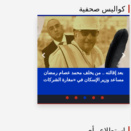
كواليس صحفية
بعد إقالته .. من يخلف محمد عصام رمضان
مساعد وزير الإسكان في «مغارة الشركات
خلال ساع
والبنوك» ؟
02:31 ص - الثلاثاء 11 يوليو 2023
05:15 م - الإثنين 1 أغسطس 2022
استطلاع رأي