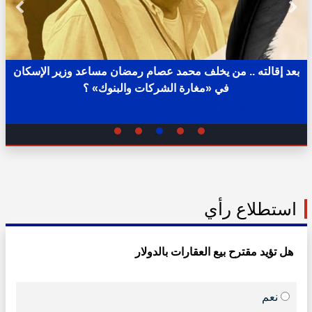
بعد إقالته .. من يخلف محمد عصام رمضان مساعد وزير الإسكان
في «مغارة الشركات والبنوك» ؟
02:31 ص - الثلاثاء 11 يوليو 2023
استطلاع رأي
هل تؤيد مقترح بيع العقارات بالدولار
نعم