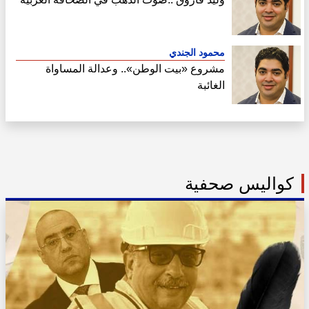
محمود الجندي
مشروع «بيت الوطن».. وعدالة المساواة
الغائبة
كواليس صحفية