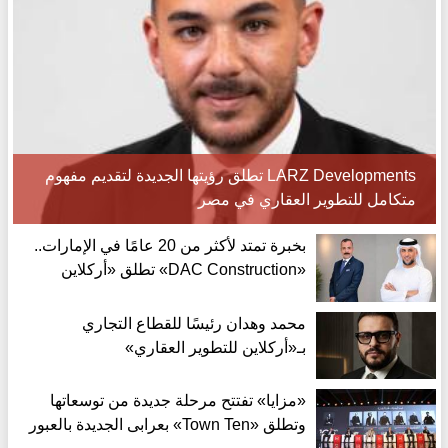
LARZ Developments تطلق رؤيتها الجديدة لتقديم مفهوم
متكامل للتطوير العقاري في مصر
بخبرة تمتد لأكثر من 20 عامًا في الإمارات..
«DAC Construction» تطلق «أركلاين
للتطوير العقاري» في مصر
محمد وهدان رئيسًا للقطاع التجاري
بـ«أركلاين للتطوير العقاري»
«مزايا» تفتتح مرحلة جديدة من توسعاتها
وتطلق «Town Ten» بعرابى الجديدة بالعبور