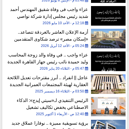
05:48 م - الإثنين 8 يونيو 2026
عزاء واجب فى وفاة شقيق المهندس أحمد
شديد رئيس مجلس إدارة شركة نواصي
العقارية
12:18 م - الأحد 10 مايو 2026
أزمة الإعلان العاشر بالغردقة تتصاعد..
«إسكان مصر» ترصد شكاوى المتقدمين
05:24 م - الأحد 12 أبريل 2026
عزاء واجب .. في وفاة والد زوجة المحاسب
وليد حميدة نائب رئيس جهاز القاهرة الجديدة
05:47 م - الثلاثاء 20 يناير 2026
عاجل || انفراد .. أبرز مقترحات تعديل اللائحة
العقارية لهيئة المجتمعات العمرانية الجديدة
03:50 م - الثلاثاء 16 ديسمبر 2025
الرئيس التنفيذي لـ«سيتي إيدج»: الذكاء
الاصطناعي يخفض تكاليف تشغيل
المشروعات العقارية
12:40 ص - الأربعاء 1 أكتوبر 2025
برؤية تسويقية مميزة .. نوفارا عملاق جديد