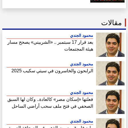
مقالات
محمود الجندي
بعد قرار 17 سبتمبر .. «الشربيني» يصحح مسار
هيئة المجتمعات
محمود الجندي
الرابحون والخاسرون في سيتي سكيب 2025
محمود الجندي
فعلتها «إسكان مصر» كالعادة.. وكان لها السبق
الصحفي في فتح ملف سحب أراضي الساحل
الشمالي
محمود الجندي
وليد فاروق ..صوت الذهب في الصحافة العربية