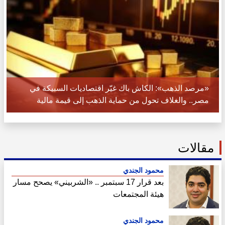
«مرصد الذهب»: الكاش باك غيّر اقتصاديات السبيكة في
مصر.. والغلاف تحول من حماية الذهب إلى قيمة مالية
مقالات
محمود الجندي
بعد قرار 17 سبتمبر .. «الشربيني» يصحح مسار
هيئة المجتمعات
محمود الجندي