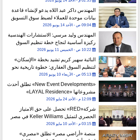
مشروعها الأول «90Gate»
02:35 م - الأحد 14 يونيو 2026
المهندس داكر عبد اللاه يدعو لإنشاء قاعدة
بيانات موحدة للعملاء لضبط سوق التسويق
العقاري
09:04 ص - الأحد 14 يونيو 2026
المهندس وليد مرسي: الاستشارات الهندسية
ركيزة أساسية لنجاح خطة تنظيم السوق
العقاري
10:22 ص - الخميس 11 يونيو 2026
النائبة سهير كريم تشيد بخطة «الإسكان»
لتنظيم السوق العقاري: خطوة تاريخية نحو
حوكمة القطاع
05:13 ص - الأربعاء 10 يونيو 2026
«New Event Developments» تطلق أحدث
مشروعاتها «LAYAL Residence»
بالعاصمة الجديدة
12:09 م - الأحد 24 مايو 2026
شركة«RED» تحصل على حق الامتياز
الحصري لتمثيل Keller Williams في مصر
03:15 م - الأحد 10 مايو 2026
منصة «أراضي مصر» تطلق «مصري»