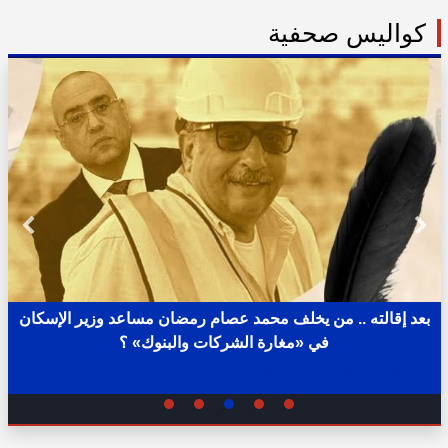
كواليس صحفية
بعد إقالته .. من يخلف محمد عصام رمضان مساعد وزير الإسكان
في «مغارة الشركات والبنوك» ؟
02:31 ص - الثلاثاء 11 يوليو 2023