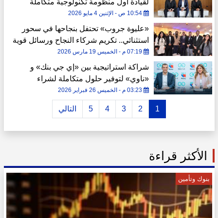
لقيادة أول منظومة تكنولوجية متكاملة
لتداول الأراضي في مصر
10:54 ص - الإثنين 4 مايو 2026
«عليوة جروب» تحتفل بنجاحها في سحور
استثنائي.. تكريم شركاء النجاح ورسائل قوية
لدعم القطاع العقاري
07:19 م - الخميس 19 مارس 2026
شراكة استراتيجية بين «إي جي بنك» و
«ناوي» لتوفير حلول متكاملة لشراء
الوحدات السكنية
03:23 م - الخميس 26 فبراير 2026
1
2
3
4
5
التالي
الأكثر قراءة
بنوك وتأمين