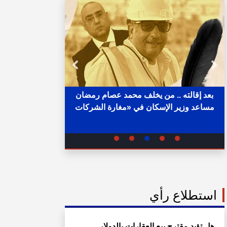
بعد إقالته .. من يخلف محمد عصام رمضان
مساعد وزير الإسكان في «مغارة الشركات
خلال ساع
والبنوك» ؟
02:31 ص - الثلاثاء 11 يوليو 2023
05:15 م - الإثنين 1 أغسطس 2022
استطلاع رأي
هل تؤيد مقترح بيع العقارات بالدولار