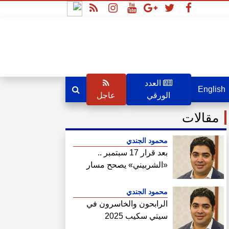
العدد
English
الورقي
عاجل
مقالات
محمود الجندي
بعد قرار 17 سبتمبر ..
«الشربيني» يصحح مسار
هيئة المجتمعات
محمود الجندي
الرابحون والخاسرون في
سيتي سكيب 2025