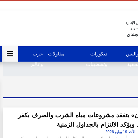
الإدارة
حرير
جندي
اليس
ديكورات
مقاولات
عرب
فية
وتشطيبات
وعالم
» يتفقد مشروعات مياه الشرب والصرف بكفر
 ويؤكد الالتزام بالجداول الزمنية