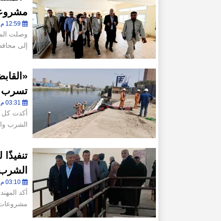
مشروعا
12:59 م - الإثنين 27 أبريل 2026
وصلت المه
إلى محاف
«القابض
تسرب بق
03:31 م - السبت 4 أبريل 2026
أكدت كل م
الشرب وا
تنفيذًا
الشرب 
03:10 م - الخميس 18 ديسمبر 2025
أكد المهن
مشروعات 