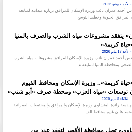
س أحمد عمران نائب وزيرة الإسكان للمرافق بزيارة ميدانية لمتابعة
لمرافق الحيوية وخطط التوسع
» يتفقد مشروعات مياه الشرب والصرف بالمنيا
ياة كريمة»
ن 42 فدانا من أرض جاردن
«عاصم الجزار» و«محمد عصام» خارج
ندس أحمد عمران نائب وزيرة الإسكان للمرافق مشروعات مياه الشرب
إقامة «ملاذ
التشكيل الجديد لمجلس إدارة شركة سيتي إيدج
صحي بمحافظة المنيا لمتابعة م
10:46 م - الجمعة 14 يوليو 2023
ياة كريمة».. وزيرة الإسكان ومحافظ الفيوم
ن توسعات «مياه العزب» ومحطة صرف «أبو شنب»
هندسة راندة المنشاوي وزيرة الإسكان والمرافق والمجتمعات العمرانية
محمد هانئ غنيم محافظ الف
اوى» تصل محافظة الأقصر لتفقد عدد من