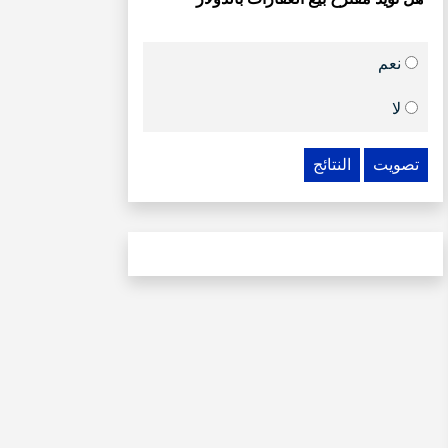
نعم
لا
تصويت
النتائج