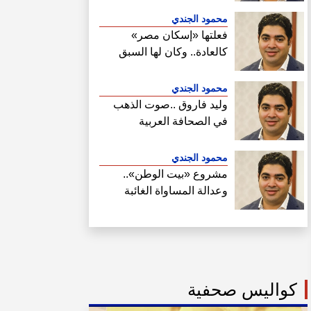
محمود الجندي
فعلتها «إسكان مصر»
كالعادة.. وكان لها السبق
الصحفي في فتح ملف سحب
أراضي الساحل الشمالي
محمود الجندي
وليد فاروق ..صوت الذهب
في الصحافة العربية
محمود الجندي
مشروع «بيت الوطن»..
وعدالة المساواة الغائبة
كواليس صحفية