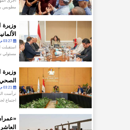
أجرى المه
مطوبس بمح
الألمان
03:27 م - الثلاثاء 14 يوليو 2026
استقبلت ا
مسئولي شركة BAMAG ال
وزيرة 
الصحي ب
03:21 م - الإثنين 8 يونيو 2026
ترأست الم
اجتماع لجن
«عمران»
العاشر