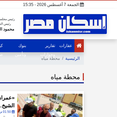
الجمعة 7 أغسطس 2026 - 15:35
رئيس مجلس 
رئيس الت
محمود ال
عقارات
تقارير
بنوك
كو
وحوارات
وتأمين
صح
الرئيسية
محطة مياه
محطة مياه
«عمران
الشيخ..
01:50 م - الأحد 19 يوليو 2026