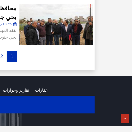
محافظ 
بحي جن
02:59 م - الأربعاء 17 ديسمبر 2025
تفقد المه
بحي جنوب 
2
1
عقارات
تقارير وحوارات