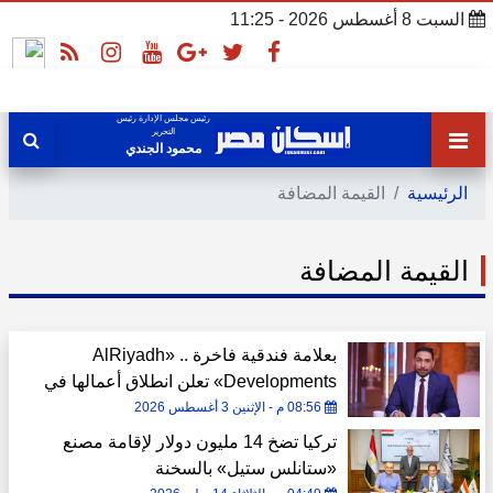
السبت 8 أغسطس 2026 - 11:25
رئيس مجلس الإدارة رئيس
التحرير
محمود الجندي
الرئيسية
القيمة المضافة
القيمة المضافة
بعلامة فندقية فاخرة .. «AlRiyadh
Developments» تعلن انطلاق أعمالها في
السوق المصري باستثمارات تتجاوز 10
08:56 م - الإثنين 3 أغسطس 2026
مليارات جنيه
تركيا تضخ 14 مليون دولار لإقامة مصنع
«ستانلس ستيل» بالسخنة