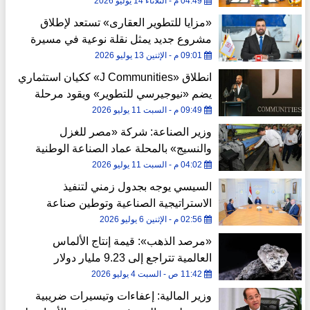
04:49 م - الثلاثاء 14 يوليو 2026
«مزايا للتطوير العقارى» تستعد لإطلاق
مشروع جديد يمثل نقلة نوعية في مسيرة
الشركة
09:01 م - الإثنين 13 يوليو 2026
انطلاق «J Communities» ككيان استثماري
يضم «نيوجيرسي للتطوير» ويقود مرحلة
جديدة من النمو
09:49 م - السبت 11 يوليو 2026
وزير الصناعة: شركة «مصر للغزل
والنسيج» بالمحلة عماد الصناعة الوطنية
وركيزة تطوير قطاع المنسوجات
04:02 م - السبت 11 يوليو 2026
السيسي يوجه بجدول زمني لتنفيذ
الاستراتيجية الصناعية وتوطين صناعة
السيارات وتعزيز التصنيع المحلي
02:56 م - الإثنين 6 يوليو 2026
«مرصد الذهب»: قيمة إنتاج الألماس
العالمية تتراجع إلى 9.23 مليار دولار
11:42 ص - السبت 4 يوليو 2026
وزير المالية: إعفاءات وتيسيرات ضريبية