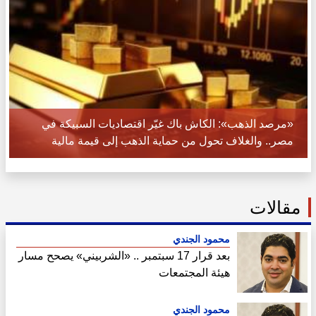
«مرصد الذهب»: الكاش باك غيّر اقتصاديات السبيكة في
مصر.. والغلاف تحول من حماية الذهب إلى قيمة مالية
مقالات
محمود الجندي
بعد قرار 17 سبتمبر .. «الشربيني» يصحح مسار
هيئة المجتمعات
محمود الجندي