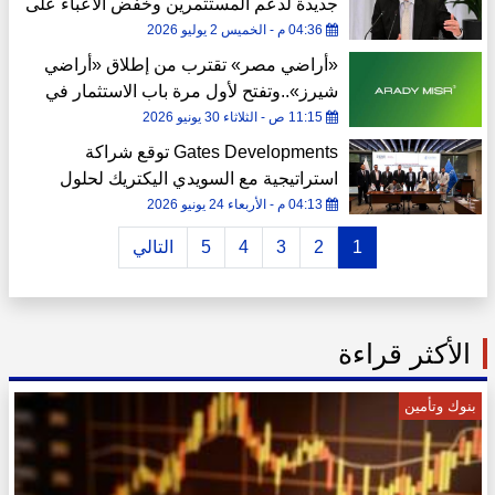
جديدة لدعم المستثمرين وخفض الأعباء على
الممولين
04:36 م - الخميس 2 يوليو 2026
«أراضي مصر» تقترب من إطلاق «أراضي
شيرز»..وتفتح لأول مرة باب الاستثمار في
الأراضي بالمتر المربع
11:15 ص - الثلاثاء 30 يونيو 2026
Gates Developments توقع شراكة
استراتيجية مع السويدي اليكتريك لحلول
البناء في مجالات الخدمات الكهربائية و
04:13 م - الأربعاء 24 يونيو 2026
الميكانيكية
1
2
3
4
5
التالي
الأكثر قراءة
بنوك وتأمين