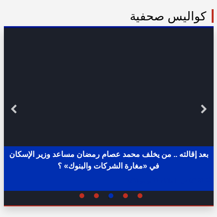
كواليس صحفية
بعد إقالته .. من يخلف محمد عصام رمضان مساعد وزير الإسكان
في «مغارة الشركات والبنوك» ؟
02:31 ص - الثلاثاء 11 يوليو 2023