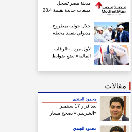
مدينة مصر تسجل
مبيعات جديدة بقيمة 28.4
مليار جنيه وتضاعف
معدلات التسليم خلال
خلال جولته بمطروح..
النصف الأول من 2026
مدبولي يتفقد محطة
القطار الكهربائي السريع
ويؤكد مشروع قومى
لأول مرة.. «الرقابة
جوهري
المالية» تضع ضوابط
تأسيس ومزاولة نشاط
صناديق التحوط
مقالات
محمود الجندي
بعد قرار 17 سبتمبر ..
«الشربيني» يصحح مسار
هيئة المجتمعات
محمود الجندي