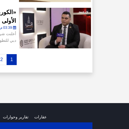
«الكورب
الأولى با
03:39 م - الأربعاء 29 يوليو 2026
أعلنت شرك
دبي للتطوي
2
1
عقارات
تقارير وحوارات