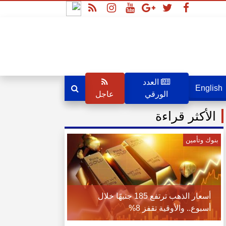
العدد
English
الورقي
عاجل
الأكثر قراءة
بنوك وتأمين
أسعار الذهب ترتفع 185 جنيهًا خلال
أسبوع.. والأوقية تقفز 8%