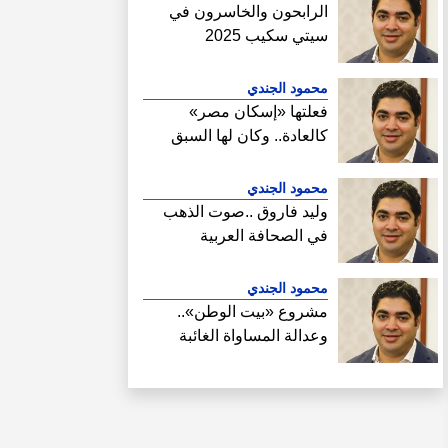
الرابحون والخاسرون في
سيتي سكيب 2025
محمود الجندي
فعلتها «إسكان مصر»
كالعادة.. وكان لها السبق
الصحفي في فتح ملف سحب
أراضي الساحل الشمالي
محمود الجندي
وليد فاروق ..صوت الذهب
في الصحافة العربية
محمود الجندي
مشروع «بيت الوطن»..
وعدالة المساواة الغائبة