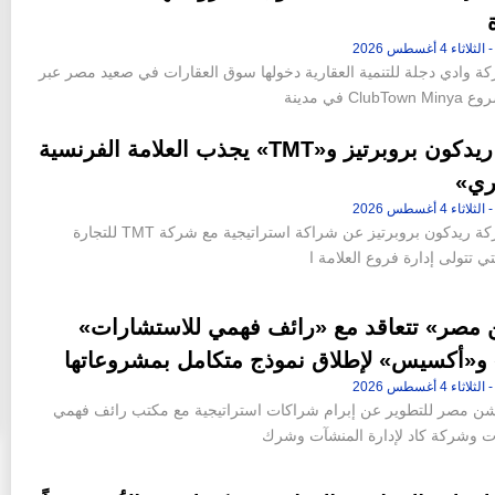
ة وادي دجلة للتنمية العقارية دخولها سوق العقارات في صعيد مصر عبر
Clu في مدينة
تحالف ريدكون بروبرتيز و«TMT» يجذب العلامة الفرنسية
ري»
أعلنت شركة ريدكون بروبرتيز عن شراكة استراتيجية مع شركة TMT للتجارة
لتي تتولى إدارة فروع العلامة ا
مصر» تتعاقد مع «رائف فهمي للاستشارات»
 و«أكسيس» لإطلاق نموذج متكامل بمشروعاتها
ن مصر للتطوير عن إبرام شراكات استراتيجية مع مكتب رائف فهمي
ت وشركة كاد لإدارة المنشآت وشرك