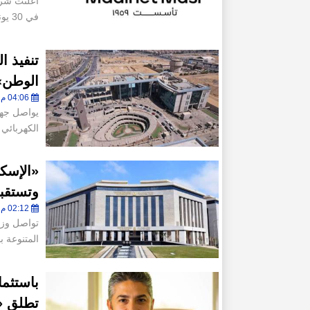
أعلنت شرك
في 30 يونيو 2026 حيث واصلت الشركة
تنفيذ ا
الوطن» 
04:06 م - السبت 8 أغسطس 2026
يواصل جهاز
الكهربائي
وتستقبل 204 طلبات من الشركا
02:12 م - السبت 8 أغسطس 2026
تواصل وزا
المتنوعة ب