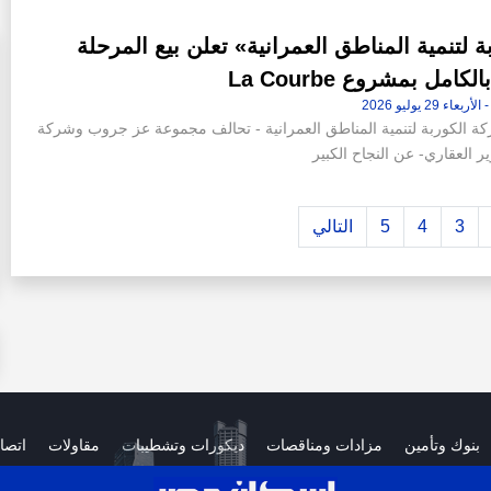
ة لتنمية المناطق العمرانية» تعلن بيع المرحلة
لكامل بمشروع La Courbe
ة الكوربة لتنمية المناطق العمرانية - تحالف مجموعة عز جروب وشركة
ر العقاري- عن النجاح الكبير
3
4
5
التالي
بنوك وتأمين
مزادات ومناقصات
ديكورات وتشطيبات
مقاولات
اتصا