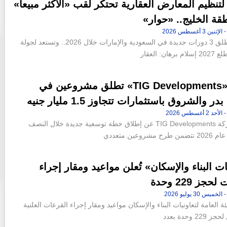
 لتنظيم المعارض العقارية تحتكر لقب «الأكثر مبيعاً»
قة الخليج.. «حوار»
الشركة تطلق 3 دورات جديدة في السعودية والإمارات خلال 2026.. وتستعد لجولة
هان: العقار
شركة «TIG Developments» تطلق مشروعين في
ر والشروق باستثمارات تتجاوز 1.5 مليار جنيه
أعلنت شركة TIG Developments عن إطلاق خطة توسعية جديدة خلال النصف
ن 42 فدانا من أرض جاردن
«عاصم الجزار» و«محمد عصام» خارج
مشروعين متعددي
إقامة «ملاذ
التشكيل الجديد لمجلس إدارة شركة سيتي إيدج
10:46 م - الجمعة 14 يوليو 2023
ات البناء والإسكان» تُعلن مواعيد ومقار إجراء
جز 229 وحدة
ئة العامة لتعاونيات البناء والإسكان مواعيد ومقار إجراء القرعات العلنية
2 وحدة بعدد