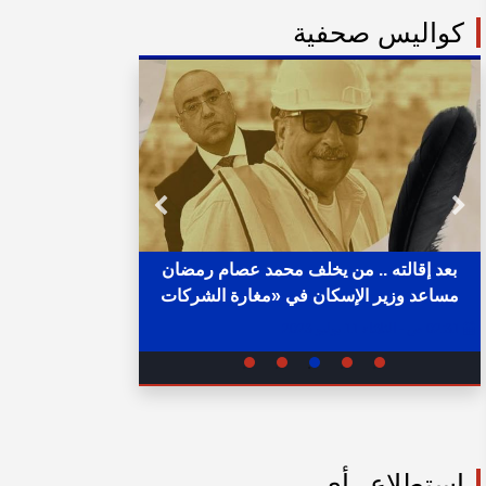
كواليس صحفية
بعد إقالته .. من يخلف محمد عصام رمضان
مساعد وزير الإسكان في «مغارة الشركات
خلال ساع
والبنوك» ؟
02:31 ص - الثلاثاء 11 يوليو 2023
05:15 م - الإثنين 1 أغسطس 2022
استطلاع رأي