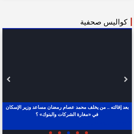
كواليس صحفية
بعد إقالته .. من يخلف محمد عصام رمضان مساعد وزير الإسكان
في «مغارة الشركات والبنوك» ؟
02:31 ص - الثلاثاء 11 يوليو 2023