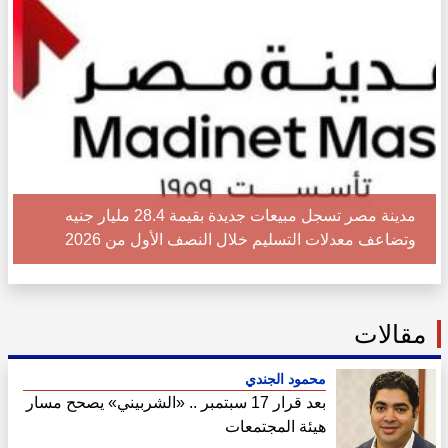
مدينة مصر تسجل مبيعات جديدة بقيمة 28.4 مليار جنيه
وتضاعف معدلات التسليم خلال النصف الأول من 2026
مقالات
محمود الجندي
بعد قرار 17 سبتمبر .. «الشربيني» يصحح مسار
هيئة المجتمعات