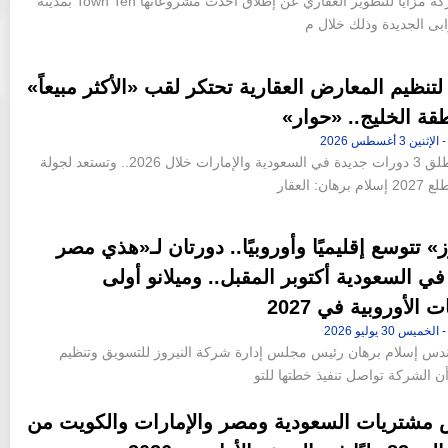
أعلنت شركة مزايا للتطوير العقاري عن إطلاق أحدث مشروعاتها Town Ten بمدينة
ابى الجديدة وذلك خلال م
 لتنظيم المعارض العقارية تحتكر لقب «الأكثر مبيعاً»
قة الخليج.. «حوار»
الشركة تطلق 3 دورات جديدة في السعودية والإمارات خلال 2026.. وتستعد لجولة
هان: العقار
ز» تتوسع إقليميًا وأوروبيًا.. دورتان لـ«هذي مصر
في السعودية أكتوبر المقبل.. وميلانو أولى
الأوروبية في 2027
ندس إسلام برهان رئيس مجلس إدارة شركة النيروز للتسويق وتنظيم
ن الشركة تواصل تنفيذ خطتها للتو
 مشتريات السعودية ومصر والإمارات والكويت من