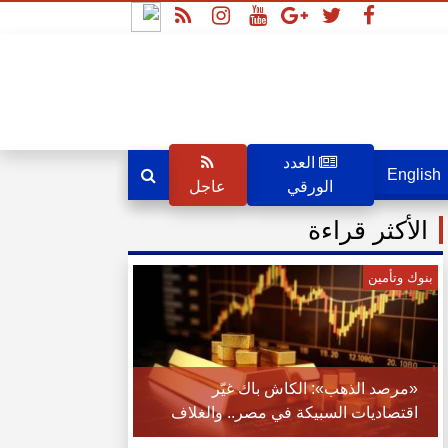
العدد
English
الورقي
عاجل
الأكثر قراءة
بنوك وتأمين
«مرصد الذهب»: الكاش باك غيّر
اقتصاديات السبيكة في مصر.. والغلاف
تحول من حماية الذهب إلى قيمة مالية