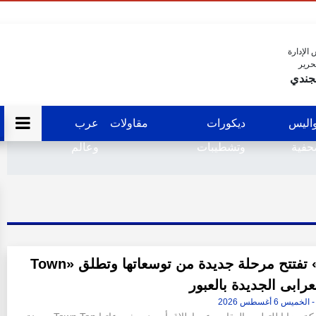
الإدارة
حرير
جندي
اليس
ديكورات
مقاولات
عرب
فية
وتشطيبات
وعالم
«مزايا» تفتتح مرحلة جديدة من توسعاتها وتطلق «Town