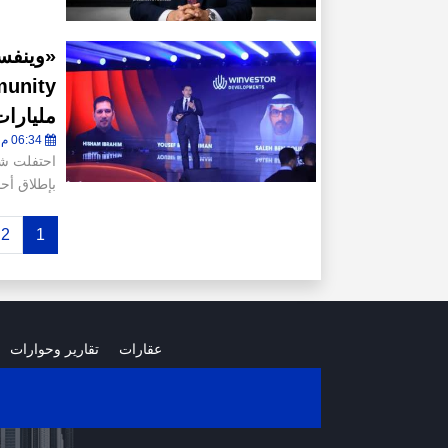
مليارات
06:34 م - الخميس 21 مايو 2026
احتفلت شر
بإطلاق أح
2
1
عقارات
تقارير وحوارات