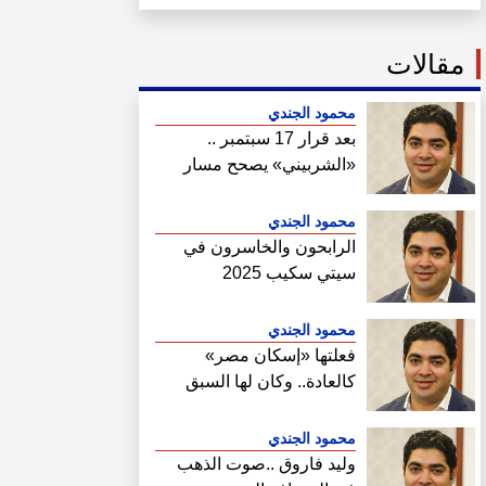
مقالات
محمود الجندي
بعد قرار 17 سبتمبر ..
«الشربيني» يصحح مسار
هيئة المجتمعات
محمود الجندي
الرابحون والخاسرون في
سيتي سكيب 2025
محمود الجندي
فعلتها «إسكان مصر»
كالعادة.. وكان لها السبق
الصحفي في فتح ملف سحب
أراضي الساحل الشمالي
محمود الجندي
وليد فاروق ..صوت الذهب