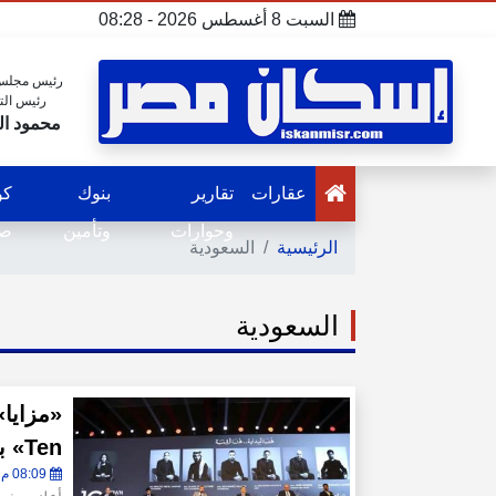
السبت 8 أغسطس 2026 - 08:28
رئيس مجلس 
رئيس الت
محمود ال
عقارات
تقارير
بنوك
كو
وحوارات
وتأمين
صح
الرئيسية
السعودية
السعودية
Ten» بعرابى الجديدة بالعبور
08:09 م - الخميس 6 أغسطس 2026