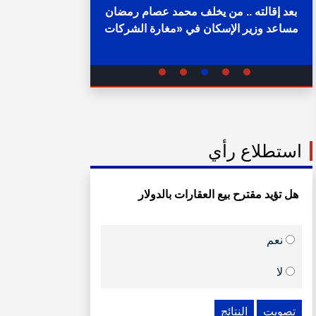
بعد إقالته .. من يخلف محمد عصام رمضان
مساعد وزير الإسكان في «مغارة الشركات
خلال ساع
والبنوك» ؟
02:31 ص - الثلاثاء 11 يوليو 2023
05:15 م - الإثنين 1 أغسطس 2022
استطلاع رأي
هل تؤيد مقترح بيع العقارات بالدولار
نعم
لا
تصويت
النتائج