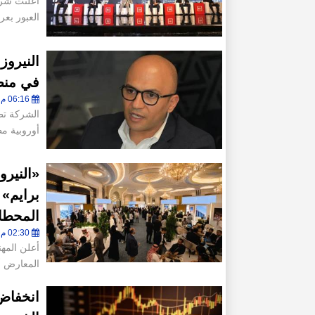
العبور بعر
النيروز
في منط
06:16 م - الإثنين 3 أغسطس 2026
أوروبية مطلع 2027 إسلام بر
«النيرو
برايم» 
المحطات 
02:30 م - الخميس 30 يوليو 2026
أعلن المه
المعارض أ
انخفاض