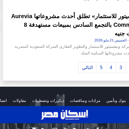
«وينفسيتور للاستثمار» تطلق أحدث مشروعاتها Aurevia
Community بالتجمع السادس بمبيعات مستهدفة 8
 جنيه
كة وينفسيتور للاستثمار والتطوير العقاري الشركة السعودية المصرية
دث مشروعاتها السكنية المتك
3
4
5
التالي
بنوك وتأمين
مزادات ومناقصات
ديكورات وتشطيبات
مقاولات
اتصا