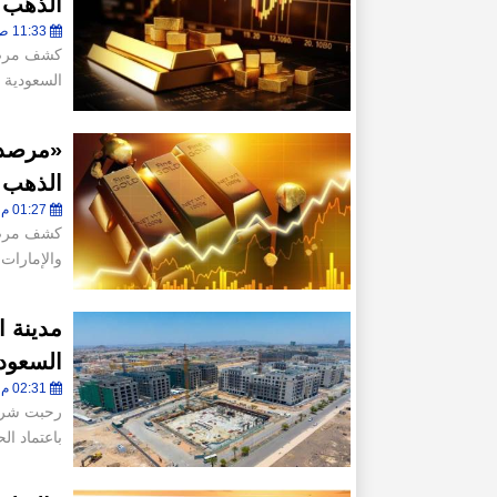
الذهب إلى 82 طنًا في الن
11:33 ص - الخميس 30 يوليو 2026
كشف مرصد
السعودية 
الذهب تبلغ 41 طنًا خلال ا
01:27 م - السبت 11 يوليو 2026
كشف مرصد 
والإمارات 
مدينة ا
السعودي
02:31 م - الأربعاء 8 يوليو 2026
رحبت شركة
باعتماد ال