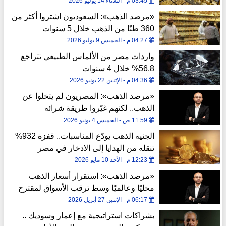
البحرين خلال 9 سنوات
03:45 م - الثلاثاء 14 يوليو 2026
«مرصد الذهب»: السعوديون اشتروا أكثر من
360 طنًا من الذهب خلال 5 سنوات
04:27 م - الخميس 9 يوليو 2026
واردات مصر من الألماس الطبيعي تتراجع
56.8% خلال 4 سنوات
04:36 م - الإثنين 22 يونيو 2026
«مرصد الذهب»: المصريون لم يتخلوا عن
الذهب.. لكنهم غيّروا طريقة شرائه
11:59 ص - الخميس 4 يونيو 2026
الجنيه الذهب يودّع المناسبات.. قفزة 932%
تنقله من الهدايا إلى الادخار في مصر
12:23 م - الأحد 10 مايو 2026
«مرصد الذهب»: استقرار أسعار الذهب
محليًا وعالميًا وسط ترقب الأسواق لمقترح
إيراني وقرارات الفيدرالي
06:17 م - الإثنين 27 أبريل 2026
بشراكات استراتيجية مع إعمار وسوديك ..