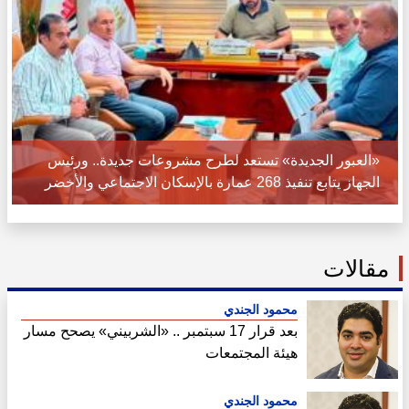
«العبور الجديدة» تستعد لطرح مشروعات جديدة.. ورئيس
الجهاز يتابع تنفيذ 268 عمارة بالإسكان الاجتماعي والأخضر
مقالات
محمود الجندي
بعد قرار 17 سبتمبر .. «الشربيني» يصحح مسار
هيئة المجتمعات
محمود الجندي