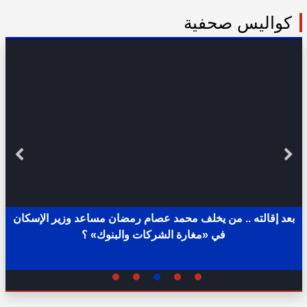
كواليس صحفية
بعد إقالته .. من يخلف محمد عصام رمضان مساعد وزير الإسكان
في «مغارة الشركات والبنوك» ؟
02:31 ص - الثلاثاء 11 يوليو 2023