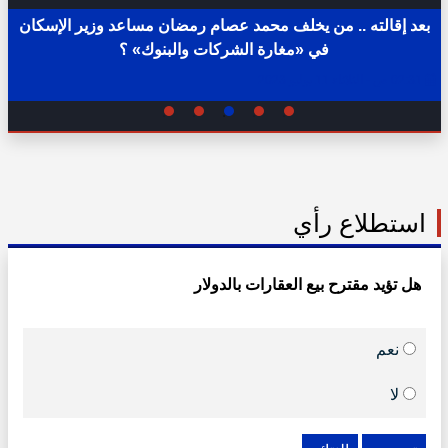
بعد إقالته .. من يخلف محمد عصام رمضان مساعد وزير الإسكان
في «مغارة الشركات والبنوك» ؟
02:31 ص - الثلاثاء 11 يوليو 2023
استطلاع رأي
هل تؤيد مقترح بيع العقارات بالدولار
نعم
لا