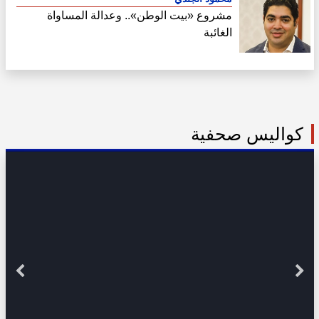
مشروع «بيت الوطن».. وعدالة المساواة
الغائبة
كواليس صحفية