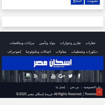
تصويت
النتائج
عقارات
تقارير وحوارات
بنوك وتأمين
مزادات ومناقصات
ديكورات وتشطيبات
مقاولات
اتصالات وتكنولوجيا
إنفوجراف
.
.
ﺑﻴﺎﻥ اﻟﺨﺼﻮﺻﻴﺔ
ﻣﻦ ﻧﺤﻦ
ﺇﺗﺼﻞ ﺑﻨﺎ
©2020 جريدة إسكان مصر All Rights Reserved. | Powered By