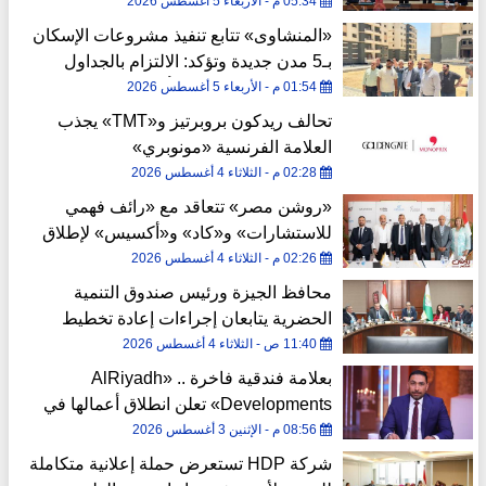
خطوة جديدة للاستفادة من أصول الدولة
05:34 م - الأربعاء 5 أغسطس 2026
«المنشاوى» تتابع تنفيذ مشروعات الإسكان
بـ5 مدن جديدة وتؤكد: الالتزام بالجداول
الزمنية ومعايير الجودة أولوية
01:54 م - الأربعاء 5 أغسطس 2026
تحالف ريدكون بروبرتيز و«TMT» يجذب
العلامة الفرنسية «مونوبري»
02:28 م - الثلاثاء 4 أغسطس 2026
«روشن مصر» تتعاقد مع «رائف فهمي
للاستشارات» و«كاد» و«أكسيس» لإطلاق
نموذج متكامل بمشروعاتها
02:26 م - الثلاثاء 4 أغسطس 2026
محافظ الجيزة ورئيس صندوق التنمية
الحضرية يتابعان إجراءات إعادة تخطيط
منطقة الكيت كات
11:40 ص - الثلاثاء 4 أغسطس 2026
بعلامة فندقية فاخرة .. «AlRiyadh
Developments» تعلن انطلاق أعمالها في
السوق المصري باستثمارات تتجاوز 10
08:56 م - الإثنين 3 أغسطس 2026
مليارات جنيه
شركة HDP تستعرض حملة إعلانية متكاملة