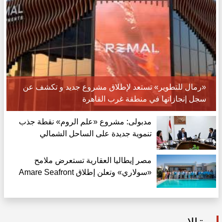
«رمال للتطوير» تستعد لإطلاق مشروع جديد و تكشف عن
سجل إنجازاتها في منطقة غرب القاهرة
مدبولى: مشروع «علم الروم» نقطة جذب
تنموية جديدة على الساحل الشمالي
مصر إيطاليا العقارية تستعرض ملامح
«سولاري» وتعلن إطلاق Amare Seafront
Villas