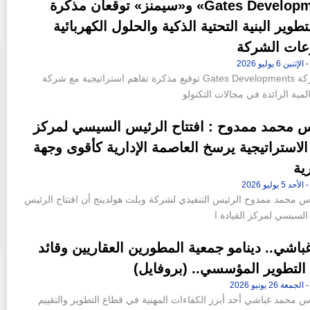
«Gates Developments» و«سيمنز» توقعان مذكرة
تطوير البنية التحتية الذكية والحلول الكهربائية
ات الشركة
أعلنت شركة Gates Developments توقيع مذكرة تفاهم استراتيجية مع شركة
لمية الرائدة في مجالات التكنولو
س محمد ممدوح : افتتاح الرئيس السيسي لمركز
 الاستراتيجية يرسخ العاصمة الإدارية كأقوى وجهة
ية
ن 42 فدانا من أرض جاردن
«عاصم الجزار» و«محمد عصام» خارج
إقامة «ملاذ
التشكيل الجديد لمجلس إدارة شركة سيتي إيدج
دس محمد ممدوح الرئيس التنفيذي لشركة ويلث هولدينج أن افتتاح الرئيس
10:46 م - الجمعة 14 يوليو 2023
 السيسي لمركز القيادة ا
اشي.. دينامو جمعية المطورين العقاريين وقائد
التطوير المؤسسي.. (بروفايل)
س محمد غباشي أحد أبرز الكفاءات المهنية في قطاع التطوير والتقييم