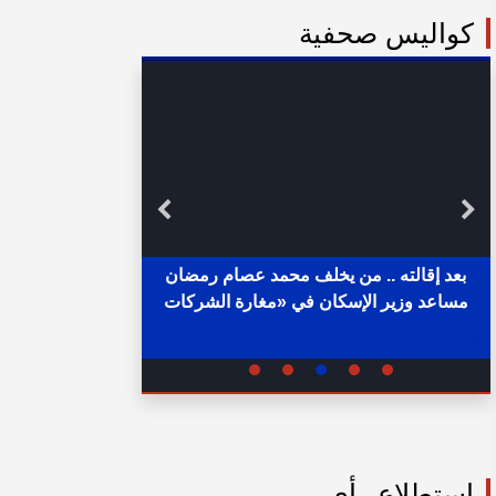
كواليس صحفية
بعد إقالته .. من يخلف محمد عصام رمضان
مساعد وزير الإسكان في «مغارة الشركات
خلال ساع
والبنوك» ؟
02:31 ص - الثلاثاء 11 يوليو 2023
05:15 م - الإثنين 1 أغسطس 2022
استطلاع رأي