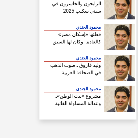
الرابحون والخاسرون في
سيتي سكيب 2025
محمود الجندي
فعلتها «إسكان مصر»
كالعادة.. وكان لها السبق
الصحفي في فتح ملف سحب
أراضي الساحل الشمالي
محمود الجندي
وليد فاروق ..صوت الذهب
في الصحافة العربية
محمود الجندي
مشروع «بيت الوطن»..
وعدالة المساواة الغائبة