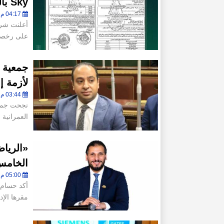
Sky بالعاصمة الإدارية وتعلن بدء مرحلة التنفيذ الفعلي
04:17 م - الخميس 16 يوليو 2026
على رخصة 
جمعية ا
لأزمة إعادة تسعير
03:44 م - الجمعة 10 يوليو 2026
نجحت جمعي
العمرانية 
«الرياض
الخامس
05:00 م - الأربعاء 8 يوليو 2026
أكد حسام ع
مقرها الإد