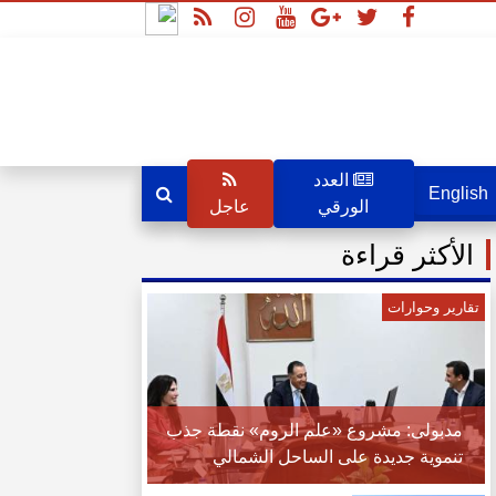
العدد
English
الورقي
عاجل
الأكثر قراءة
تقارير وحوارات
مدبولى: مشروع «علم الروم» نقطة جذب
تنموية جديدة على الساحل الشمالي