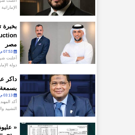
الإماراتية
مصر
07:53 م - الخميس 6 أغسطس 2026
دولة الإما
داكر عب
بسمعة م
03:13 م - الأحد 26 يوليو 2026
أكد المهند
التشييد وا