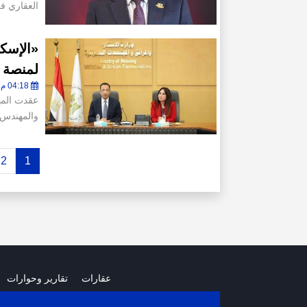
العقاري ف
«الإسكا
لمنصة ت
04:18 م - الجمعة 26 يونيو 2026
عقدت المه
والمهندس 
2
1
عقارات
تقارير وحوارات