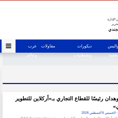
الإدارة
حرير
جندي
اليس
ديكورات
مقاولات
عرب
فية
وتشطيبات
وعالم
دان رئيسًا للقطاع التجاري بـ«أركلاين للتطوير
ي»