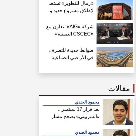
«رمال للتطوير» تستعد
لإطلاق مشروع جديد و
تكشف عن سجل إنجازاتها
في منطقة غرب القاهرة
شركة «AIG» تتعاون مع
«CSCEC الصينية»
لتنفيذ «AI Tower»
بالعاصمة الجديدة بمعايير
ضوابط جديدة للتصرف
عالمية
في الأراضي الصناعية
وتسعيرها حتى يونيو
2027
مقالات
محمود الجندي
بعد قرار 17 سبتمبر ..
«الشربيني» يصحح مسار
هيئة المجتمعات
محمود الجندي