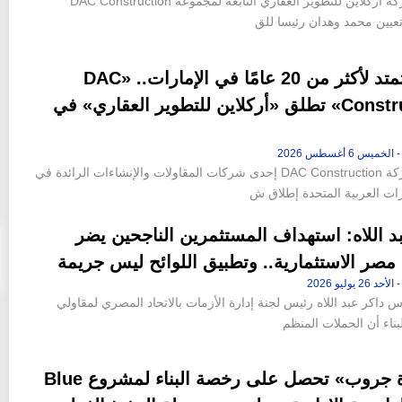
أعلنت شركة أركلاين للتطوير العقاري التابعة لمجموعة DAC Construction
 تعيين محمد وهدان رئيسا للق
بخبرة تمتد لأكثر من 20 عامًا في الإمارات.. «DAC
Construction» تطلق «أركلاين للتطوير العقاري» في
أعلنت شركة DAC Construction إحدى شركات المقاولات والإنشاءات الرائدة في
رات العربية المتحدة إطلاق ش
د اللاه: استهداف المستثمرين الناجحين يضر
صر الاستثمارية.. وتطبيق اللوائح ليس جريمة
س داكر عبد اللاه رئيس لجنة إدارة الأزمات بالاتحاد المصري لمقاولي
لبناء أن الحملات المنظم
« عليوة جروب» تحصل على رخصة البناء لمشروع Blue