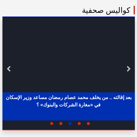
كواليس صحفية
بعد إقالته .. من يخلف محمد عصام رمضان مساعد وزير الإسكان
في «مغارة الشركات والبنوك» ؟
02:31 ص - الثلاثاء 11 يوليو 2023