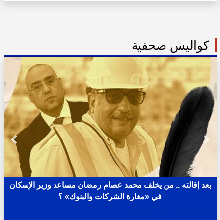
كواليس صحفية
بعد إقالته .. من يخلف محمد عصام رمضان مساعد وزير الإسكان
في «مغارة الشركات والبنوك» ؟
02:31 ص - الثلاثاء 11 يوليو 2023