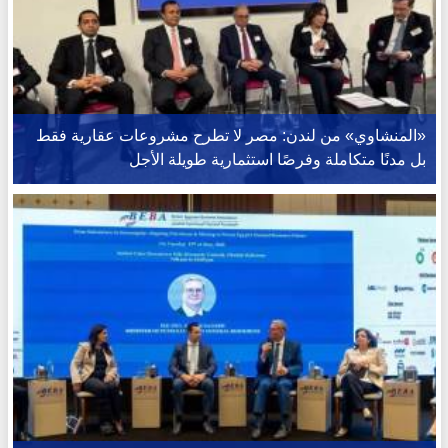
«المنشاوي» من لندن: مصر لا تطرح مشروعات عقارية فقط
بل مدنًا متكاملة وفرصًا استثمارية طويلة الأجل