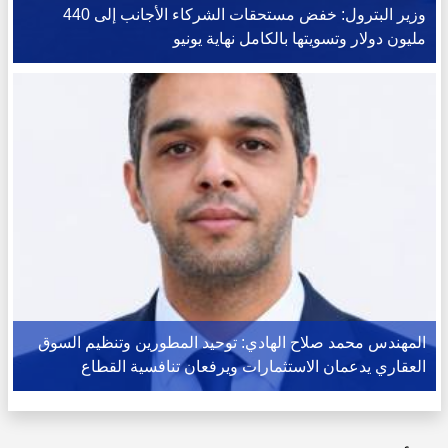
وزير البترول: خفض مستحقات الشركاء الأجانب إلى 440
مليون دولار وتسويتها بالكامل نهاية يونيو
المهندس محمد صلاح الهادي: توحيد المطورين وتنظيم السوق
العقاري يدعمان الاستثمارات ويرفعان تنافسية القطاع