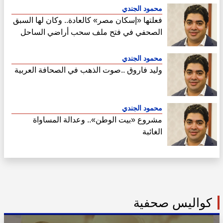
محمود الجندي
فعلتها «إسكان مصر» كالعادة.. وكان لها السبق
الصحفي في فتح ملف سحب أراضي الساحل
الشمالي
محمود الجندي
وليد فاروق ..صوت الذهب في الصحافة العربية
محمود الجندي
مشروع «بيت الوطن».. وعدالة المساواة
الغائبة
كواليس صحفية