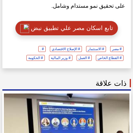
على تحقيق نمو مستدام وشامل.
تابع اسكان مصر علي تطبيق نبض
# مصر
# الاستثمار
# الإصلاح الاقتصادي
# .
# القطاع الخاص
# العمل
# وزير المالية
# الحكومة
ذات علاقة