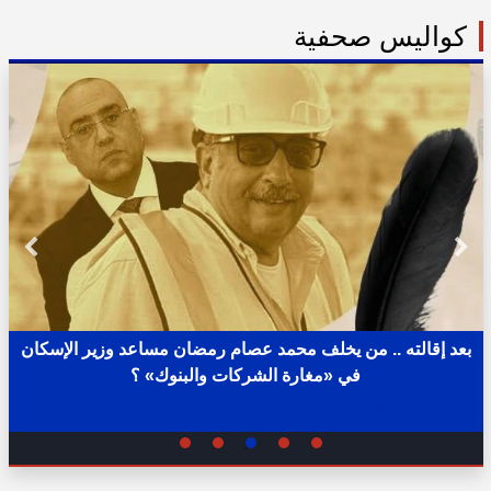
كواليس صحفية
بعد إقالته .. من يخلف محمد عصام رمضان مساعد وزير الإسكان
في «مغارة الشركات والبنوك» ؟
02:31 ص - الثلاثاء 11 يوليو 2023