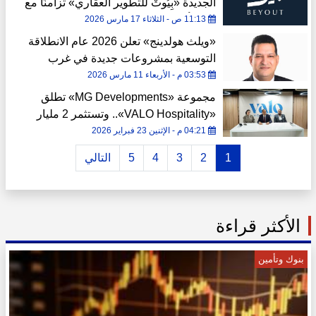
الجديدة «بِيُوتْ للتطوير العقاري» تزامنًا مع
طرح أحدث مشروعاتها
11:13 ص - الثلاثاء 17 مارس 2026
«ويلث هولدينج» تعلن 2026 عام الانطلاقة
التوسعية بمشروعات جديدة في غرب
وشرق القاهرة
03:53 م - الأربعاء 11 مارس 2026
مجموعة «MG Developments» تطلق
«VALO Hospitality».. وتستثمر 2 مليار
جنيه في القطاع الفندقي خلال 5 سنوات
04:21 م - الإثنين 23 فبراير 2026
1
2
3
4
5
التالي
الأكثر قراءة
بنوك وتأمين