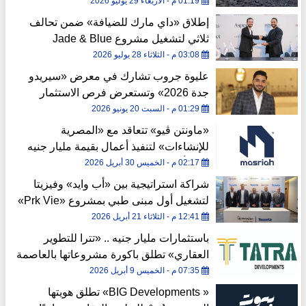
01:19 م - الأربعاء 29 يوليو 2026
إطلاق «داي مارك للضيافة» ضمن تحالف
ثلاثي لتشغيل مشروع Jade & Blue
03:08 م - الثلاثاء 28 يوليو 2026
عليوة جروب تشارك في معرض «سيريدو
جدة 2026» وتستعرض فرص الاستثمار
بمشروعات العاصمة الإدارية والتجمع
01:29 م - السبت 20 يونيو 2026
الخامس
«ماونتن ڤيو» تتعاقد مع «المصرية
للإنشاءات» لتنفيذ أعمال بقيمة مليار جنيه
في «أليفا المستقبل»
02:17 م - الخميس 30 أبريل 2026
شراكة استراتيجية بين «أب وايد» وفيزيتا
لتشغيل أول مبنى طبي بمشروع «Prk Vie»
بالقاهرة الجديدة
12:41 م - الثلاثاء 21 أبريل 2026
باستثمارات مليار جنيه .. «تترا للتطوير
العقاري» تطلق باكورة مشروعاتها بالعاصمة
الإدارية الجديدة
07:35 م - الخميس 9 أبريل 2026
« BIG Developments» تطلق هويتها