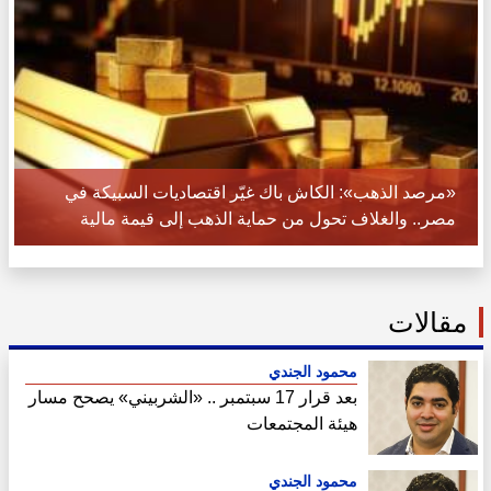
«مرصد الذهب»: الكاش باك غيّر اقتصاديات السبيكة في
مصر.. والغلاف تحول من حماية الذهب إلى قيمة مالية
مقالات
محمود الجندي
بعد قرار 17 سبتمبر .. «الشربيني» يصحح مسار
هيئة المجتمعات
محمود الجندي