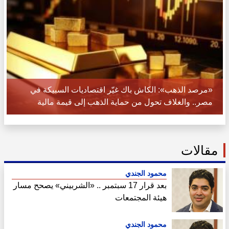
«مرصد الذهب»: الكاش باك غيّر اقتصاديات السبيكة في
مصر.. والغلاف تحول من حماية الذهب إلى قيمة مالية
مقالات
محمود الجندي
بعد قرار 17 سبتمبر .. «الشربيني» يصحح مسار
هيئة المجتمعات
محمود الجندي