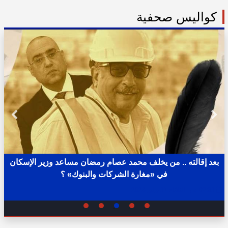
كواليس صحفية
بعد إقالته .. من يخلف محمد عصام رمضان مساعد وزير الإسكان
في «مغارة الشركات والبنوك» ؟
02:31 ص - الثلاثاء 11 يوليو 2023