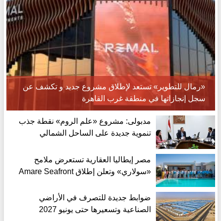
«رمال للتطوير» تستعد لإطلاق مشروع جديد و تكشف عن
سجل إنجازاتها في منطقة غرب القاهرة
مدبولى: مشروع «علم الروم» نقطة جذب
تنموية جديدة على الساحل الشمالي
مصر إيطاليا العقارية تستعرض ملامح
«سولاري» وتعلن إطلاق Amare Seafront
Villas
ضوابط جديدة للتصرف في الأراضي
الصناعية وتسعيرها حتى يونيو 2027