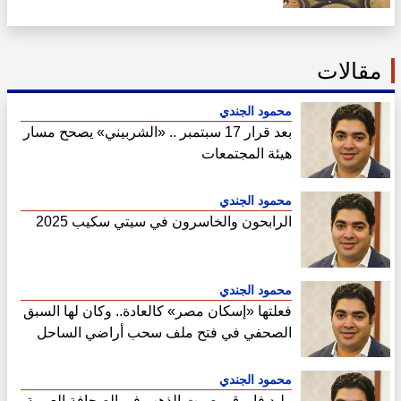
مقالات
محمود الجندي
بعد قرار 17 سبتمبر .. «الشربيني» يصحح مسار
هيئة المجتمعات
محمود الجندي
الرابحون والخاسرون في سيتي سكيب 2025
محمود الجندي
فعلتها «إسكان مصر» كالعادة.. وكان لها السبق
الصحفي في فتح ملف سحب أراضي الساحل
الشمالي
محمود الجندي
وليد فاروق ..صوت الذهب في الصحافة العربية