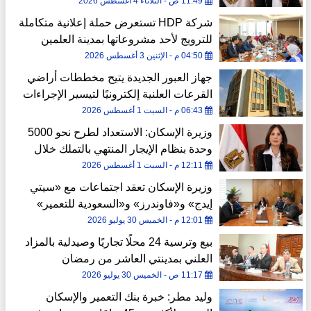
شهر
11:49 ص - الثلاثاء 4 أغسطس 2026
شركة HDP تستعرض حملة إعلانية متكاملة
للترويج لأحد مشروعاتها بمدينة العلمين
الجديدة
04:50 م - الإثنين 3 أغسطس 2026
جهاز العبور الجديدة يتيح مخططات أراضي
القرعات العلنية إلكترونيًا لتيسير الإجراءات
على المواطنين
06:43 م - السبت 1 أغسطس 2026
وزيرة الإسكان: الاستعداد لطرح نحو 5000
وحدة بنظام الإيجار المنتهي بالتملك خلال
شهر
12:11 م - السبت 1 أغسطس 2026
وزيرة الإسكان تعقد اجتماعات مع «سيتي
إيدج» و«فاوندرز» و«السعودية للتعمير»
لمتابعة مبيعات المشروعات
12:01 م - الخميس 30 يوليو 2026
بيع وترسية 24 محلًا تجاريًا وصيدلية بالمزاد
العلني بمدينتي العاشر من رمضان
والمنصورة الجديدة
11:17 ص - الخميس 30 يوليو 2026
وليد مطر: خبرة بنك التعمير والإسكان