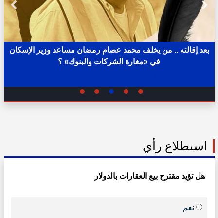
بعد إقالته .. من يخلف محمد عصام رمضان مساعد وزير الإسكان
في «مغارة الشركات والبنوك» ؟
02:31 ص - الثلاثاء 11 يوليو 2023
استطلاع رأي
هل تؤيد مقترح بيع العقارات بالدولار
نعم