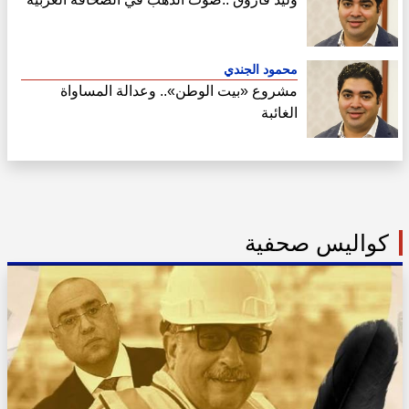
محمود الجندي
مشروع «بيت الوطن».. وعدالة المساواة
الغائبة
كواليس صحفية