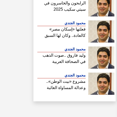
الرابحون والخاسرون في
سيتي سكيب 2025
محمود الجندي
فعلتها «إسكان مصر»
كالعادة.. وكان لها السبق
الصحفي في فتح ملف سحب
أراضي الساحل الشمالي
محمود الجندي
وليد فاروق ..صوت الذهب
في الصحافة العربية
محمود الجندي
مشروع «بيت الوطن»..
وعدالة المساواة الغائبة