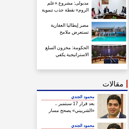
مدبولى: مشروع «علم
الروم» نقطة جذب تنموية
جديدة على الساحل
الشمالي
مصر إيطاليا العقارية
تستعرض ملامح
«سولاري» وتعلن إطلاق
Amare Seafront Villas
الحكومة: مخزون السلع
الاستراتيجية يكفي
احتياجات الاستهلاك
المحلي ويصل في بعض
السلع لعام كامل
مقالات
محمود الجندي
بعد قرار 17 سبتمبر ..
«الشربيني» يصحح مسار
هيئة المجتمعات
محمود الجندي