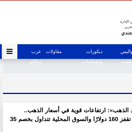
الإدارة
حرير
جندي
اليس
ديكورات
مقاولات
عرب
فية
وتشطيبات
وعالم
الذهب»: ارتفاعات قوية في أسعار الذهب..
الأوقية تقفز 160 دولارًا والسوق المحلية تتداول بخصم 35