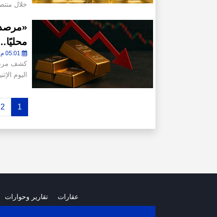
خلال منتصف
«مرصد 
محليًا.. والجرا
05:01 م - الإثنين 27 يوليو 2026
كشف مرصد 
اليوم الإثن
2
1
عقارات
تقارير وحوارات