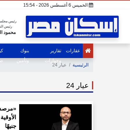
الخميس 6 أغسطس 2026 - 15:54
رئيس مجلس 
رئيس الت
محمود ال
عقارات
تقارير
بنوك
كو
وحوارات
وتأمين
صح
الرئيسية
عيار 24
عيار 24
«مرصد 
جنيهًا