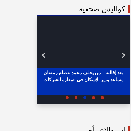
كواليس صحفية
بعد إقالته .. من يخلف محمد عصام رمضان
مساعد وزير الإسكان في «مغارة الشركات
خلال ساع
والبنوك» ؟
02:31 ص - الثلاثاء 11 يوليو 2023
05:15 م - الإثنين 1 أغسطس 2022
استطلاع رأي